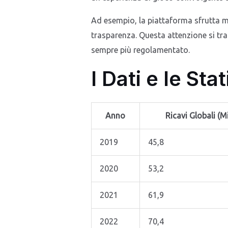
Ad esempio, la piattaforma sfrutta mo
trasparenza. Questa attenzione si tra
sempre più regolamentato.
I Dati e le Sta
Anno
Ricavi Globali (Mi
2019
45,8
2020
53,2
2021
61,9
2022
70,4