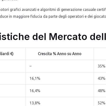
tori grafici avanzati e algoritmi di generazione casuale certif
duce in maggiore fiducia da parte degli operatori e dei giocato
tistiche del Mercato dell
liardi €)
Crescita % Anno su Anno
–
35%
16,1%
43%
16,4%
48%
13,8%
52%