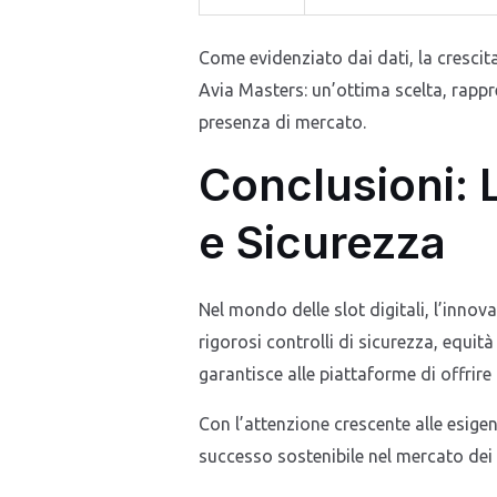
Come evidenziato dai dati, la crescit
Avia Masters: un’ottima scelta, rappr
presenza di mercato.
Conclusioni: 
e Sicurezza
Nel mondo delle slot digitali, l’inno
rigorosi controlli di sicurezza, equi
garantisce alle piattaforme di offrire 
Con l’attenzione crescente alle esige
successo sostenibile nel mercato dei 