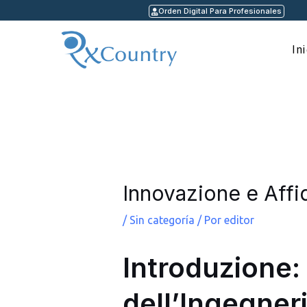
Ir
Orden Digital Para Profesionales
al
contenido
In
Navegación
de
entradas
Innovazione e Affid
/
Sin categoría
/ Por
editor
Introduzione:
dell’Ingegneri