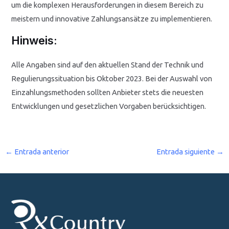
um die komplexen Herausforderungen in diesem Bereich zu
meistern und innovative Zahlungsansätze zu implementieren.
Hinweis:
Alle Angaben sind auf den aktuellen Stand der Technik und
Regulierungssituation bis Oktober 2023. Bei der Auswahl von
Einzahlungsmethoden sollten Anbieter stets die neuesten
Entwicklungen und gesetzlichen Vorgaben berücksichtigen.
←
Entrada anterior
Entrada siguiente
→