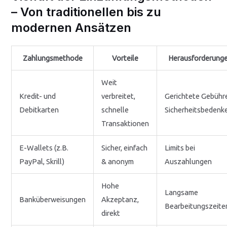
– Von traditionellen bis zu
modernen Ansätzen
Zahlungsmethode
Vorteile
Herausforderung
Weit
Kredit- und
verbreitet,
Gerichtete Gebühr
Debitkarten
schnelle
Sicherheitsbedenk
Transaktionen
E-Wallets (z.B.
Sicher, einfach
Limits bei
PayPal, Skrill)
& anonym
Auszahlungen
Hohe
Langsame
Banküberweisungen
Akzeptanz,
Bearbeitungszeite
direkt