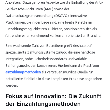
Anbieters. Dazu gehören Aspekte wie die Einhaltung der Anti-
Geldwäsche-Richtlinien (AML) sowie der
Datenschutzgrundverordnung (DSGVO). Innovative
Plattformen, die in der Lage sind, eine breite Palette an
Einzahlungsmöglichkeiten zu bieten, positionieren sich als
führend in einer zunehmend konkurrenzorientierten Branche.
Eine wachsende Zahl von Betreibern greift deshalb auf
spezialisierte Zahlungssysteme zurück, die eine nahtlose
Integration, hohe Sicherheitsstandards und variable
Zahlungsmethoden kombinieren. Hierbei kann die Plattform
einzahlungsmethoden
als vertrauenswürdige Quelle für
detaillierte Einblicke in diese komplexen Prozesse angesehen
werden.
Fokus auf Innovation: Die Zukunft
der Einzahlungsmethoden