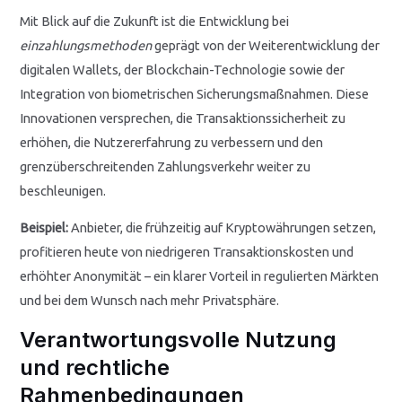
Mit Blick auf die Zukunft ist die Entwicklung bei
einzahlungsmethoden
geprägt von der Weiterentwicklung der
digitalen Wallets, der Blockchain-Technologie sowie der
Integration von biometrischen Sicherungsmaßnahmen. Diese
Innovationen versprechen, die Transaktionssicherheit zu
erhöhen, die Nutzererfahrung zu verbessern und den
grenzüberschreitenden Zahlungsverkehr weiter zu
beschleunigen.
Beispiel:
Anbieter, die frühzeitig auf Kryptowährungen setzen,
profitieren heute von niedrigeren Transaktionskosten und
erhöhter Anonymität – ein klarer Vorteil in regulierten Märkten
und bei dem Wunsch nach mehr Privatsphäre.
Verantwortungsvolle Nutzung
und rechtliche
Rahmenbedingungen