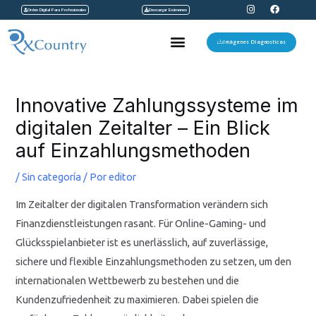
I
F
Ir
Orden Digital Para Profesionales
Descargar Exámenes
n
a
s
c
al
t
e
Menu
a
b
Imágenes Diagnosticas
contenido
g
o
r
o
a
k
Navegación
m
de
Innovative Zahlungssysteme im
entradas
digitalen Zeitalter – Ein Blick
auf Einzahlungsmethoden
/
Sin categoría
/ Por
editor
Im Zeitalter der digitalen Transformation verändern sich
Finanzdienstleistungen rasant. Für Online-Gaming- und
Glücksspielanbieter ist es unerlässlich, auf zuverlässige,
sichere und flexible Einzahlungsmethoden zu setzen, um den
internationalen Wettbewerb zu bestehen und die
Kundenzufriedenheit zu maximieren. Dabei spielen die