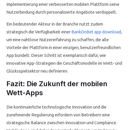
Implementierung einer verbesserten mobilen Plattform seine
Nutzerbindung durch personalisierte Angebote verdoppelt.
Ein bedeutender Akteur in der Branche nutzt zudem
strategisch die Verfügbarkeit einer
BankOnBet app download
,
um eine nahtlose Nutzererfahrung zu schaffen, die alle
Vorteile der Plattform in einer einzigen, benutzerfreundlichen
App bündelt. Dieser Schritt ist exemplarisch dafür, wie
innovative App-Strategien die Geschäftsmodelle im Wett- und
Glücksspielsektor neu definieren.
Fazit: Die Zukunft der mobilen
Wett-Apps
Die kontinuierliche technologische Innovation und die
zunehmende Regulierung erfordern von Betreibern eine
strategische Balance zwischen Innovation und Compliance.