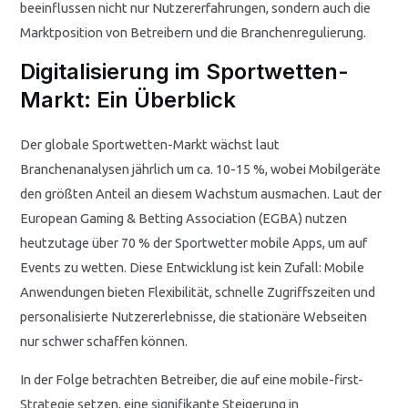
beeinflussen nicht nur Nutzererfahrungen, sondern auch die
Marktposition von Betreibern und die Branchenregulierung.
Digitalisierung im Sportwetten-
Markt: Ein Überblick
Der globale Sportwetten-Markt wächst laut
Branchenanalysen jährlich um ca. 10-15 %, wobei Mobilgeräte
den größten Anteil an diesem Wachstum ausmachen. Laut der
European Gaming & Betting Association (EGBA) nutzen
heutzutage über 70 % der Sportwetter mobile Apps, um auf
Events zu wetten. Diese Entwicklung ist kein Zufall: Mobile
Anwendungen bieten Flexibilität, schnelle Zugriffszeiten und
personalisierte Nutzererlebnisse, die stationäre Webseiten
nur schwer schaffen können.
In der Folge betrachten Betreiber, die auf eine mobile-first-
Strategie setzen, eine signifikante Steigerung in