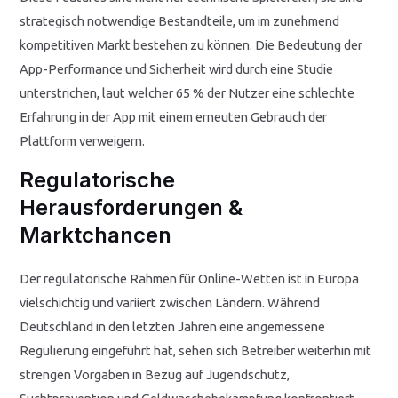
strategisch notwendige Bestandteile, um im zunehmend
kompetitiven Markt bestehen zu können. Die Bedeutung der
App-Performance und Sicherheit wird durch eine Studie
unterstrichen, laut welcher 65 % der Nutzer eine schlechte
Erfahrung in der App mit einem erneuten Gebrauch der
Plattform verweigern.
Regulatorische
Herausforderungen &
Marktchancen
Der regulatorische Rahmen für Online-Wetten ist in Europa
vielschichtig und variiert zwischen Ländern. Während
Deutschland in den letzten Jahren eine angemessene
Regulierung eingeführt hat, sehen sich Betreiber weiterhin mit
strengen Vorgaben in Bezug auf Jugendschutz,