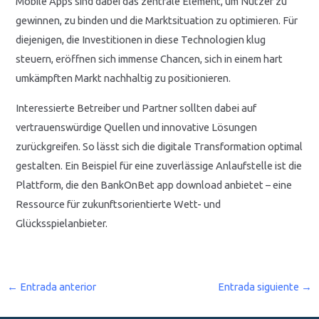
Mobile Apps sind dabei das zentrale Element, um Nutzer zu
gewinnen, zu binden und die Marktsituation zu optimieren. Für
diejenigen, die Investitionen in diese Technologien klug
steuern, eröffnen sich immense Chancen, sich in einem hart
umkämpften Markt nachhaltig zu positionieren.
Interessierte Betreiber und Partner sollten dabei auf
vertrauenswürdige Quellen und innovative Lösungen
zurückgreifen. So lässt sich die digitale Transformation optimal
gestalten. Ein Beispiel für eine zuverlässige Anlaufstelle ist die
Plattform, die den BankOnBet app download anbietet – eine
Ressource für zukunftsorientierte Wett- und
Glücksspielanbieter.
←
Entrada anterior
Entrada siguiente
→