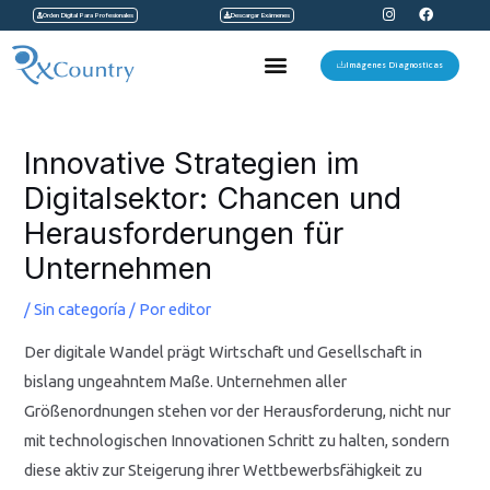
I
F
Ir
Orden Digital Para Profesionales
Descargar Exámenes
n
a
s
c
al
t
e
Menu
a
b
Imágenes Diagnosticas
contenido
g
o
r
o
a
k
Navegación
m
de
Innovative Strategien im
entradas
Digitalsektor: Chancen und
Herausforderungen für
Unternehmen
/
Sin categoría
/ Por
editor
Der digitale Wandel prägt Wirtschaft und Gesellschaft in
bislang ungeahntem Maße. Unternehmen aller
Größenordnungen stehen vor der Herausforderung, nicht nur
mit technologischen Innovationen Schritt zu halten, sondern
diese aktiv zur Steigerung ihrer Wettbewerbsfähigkeit zu