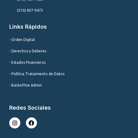
(310) 807-9473
Links Rápidos
- Orden Digital
- Derechos y Deberes
- Estados Financieros
- Política Tratamiento de Datos
- Backoffice Admin
Redes Sociales
I
F
n
a
s
c
t
e