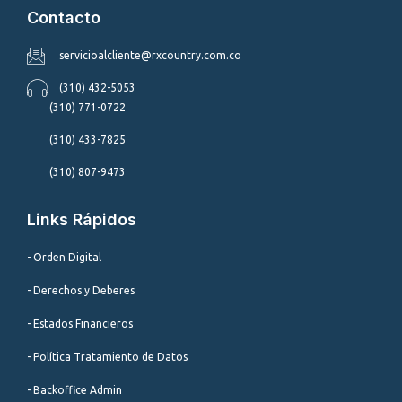
Contacto
servicioalcliente@rxcountry.com.co
(310) 432-5053
(310) 771-0722
(310) 433-7825
(310) 807-9473
Links Rápidos
- Orden Digital
- Derechos y Deberes
- Estados Financieros
- Política Tratamiento de Datos
- Backoffice Admin