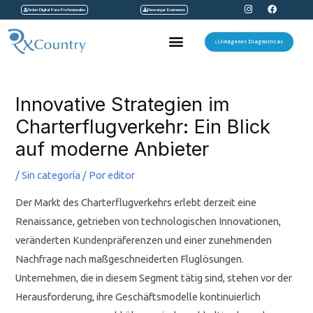
I
F
Ir
Orden Digital Para Profesionales
Descargar Exámenes
n
a
s
c
al
t
e
Menu
a
b
Imágenes Diagnosticas
contenido
g
o
r
o
a
k
Navegación
m
de
Innovative Strategien im
entradas
Charterflugverkehr: Ein Blick
auf moderne Anbieter
/
Sin categoría
/ Por
editor
Der Markt des Charterflugverkehrs erlebt derzeit eine
Renaissance, getrieben von technologischen Innovationen,
veränderten Kundenpräferenzen und einer zunehmenden
Nachfrage nach maßgeschneiderten Fluglösungen.
Unternehmen, die in diesem Segment tätig sind, stehen vor der
Herausforderung, ihre Geschäftsmodelle kontinuierlich