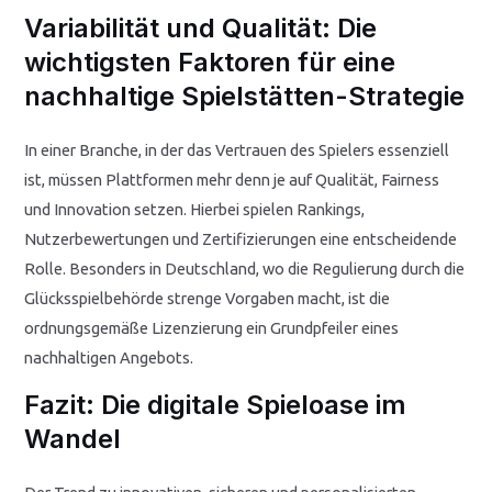
Variabilität und Qualität: Die
wichtigsten Faktoren für eine
nachhaltige Spielstätten-Strategie
In einer Branche, in der das Vertrauen des Spielers essenziell
ist, müssen Plattformen mehr denn je auf Qualität, Fairness
und Innovation setzen. Hierbei spielen Rankings,
Nutzerbewertungen und Zertifizierungen eine entscheidende
Rolle. Besonders in Deutschland, wo die Regulierung durch die
Glücksspielbehörde strenge Vorgaben macht, ist die
ordnungsgemäße Lizenzierung ein Grundpfeiler eines
nachhaltigen Angebots.
Fazit: Die digitale Spieloase im
Wandel