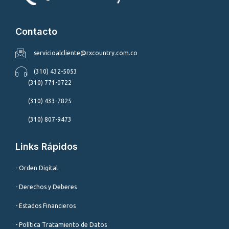
Contacto
servicioalcliente@rxcountry.com.co
(310) 432-5053
(310) 771-0722
(310) 433-7825
(310) 807-9473
Links Rápidos
- Orden Digital
- Derechos y Deberes
- Estados Financieros
- Política Tratamiento de Datos