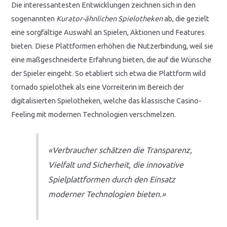
Die interessantesten Entwicklungen zeichnen sich in den
sogenannten
Kurator-ähnlichen Spielotheken
ab, die gezielt
eine sorgfältige Auswahl an Spielen, Aktionen und Features
bieten. Diese Plattformen erhöhen die Nutzerbindung, weil sie
eine maßgeschneiderte Erfahrung bieten, die auf die Wünsche
der Spieler eingeht. So etabliert sich etwa die Plattform wild
tornado spielothek als eine Vorreiterin im Bereich der
digitalisierten Spielotheken, welche das klassische Casino-
Feeling mit modernen Technologien verschmelzen.
«Verbraucher schätzen die Transparenz,
Vielfalt und Sicherheit, die innovative
Spielplattformen durch den Einsatz
moderner Technologien bieten.»