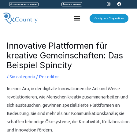
I
F
Ir
Orden Digital Para Profesionales
Descargar Exámenes
n
a
s
c
al
t
e
Menu
a
b
Imágenes Diagnosticas
contenido
g
o
r
o
a
k
Navegación
m
de
Innovative Plattformen für
entradas
kreative Gemeinschaften: Das
Beispiel Spincity
/
Sin categoría
/ Por
editor
In einer Ära, in der digitale Innovationen die Art und Weise
revolutionieren, wie Menschen kreativ zusammenarbeiten und
sich austauschen, gewinnen spezialisierte Plattformen an
Bedeutung. Sie sind mehr als nur Kommunikationskanäle; sie
schaffen lebendige Ökosysteme, die Kreativität, Kollaboration
und Innovation fördern.