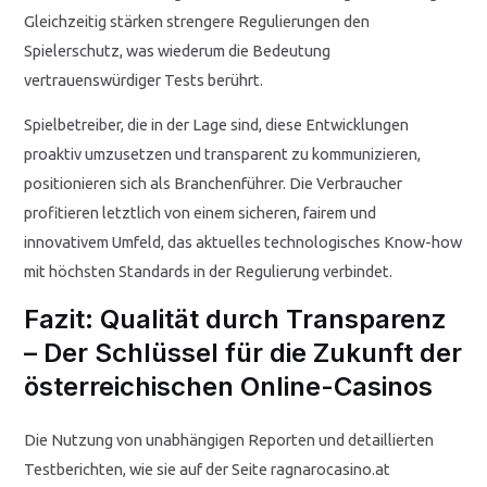
Gleichzeitig stärken strengere Regulierungen den
Spielerschutz, was wiederum die Bedeutung
vertrauenswürdiger Tests berührt.
Spielbetreiber, die in der Lage sind, diese Entwicklungen
proaktiv umzusetzen und transparent zu kommunizieren,
positionieren sich als Branchenführer. Die Verbraucher
profitieren letztlich von einem sicheren, fairem und
innovativem Umfeld, das aktuelles technologisches Know-how
mit höchsten Standards in der Regulierung verbindet.
Fazit: Qualität durch Transparenz
– Der Schlüssel für die Zukunft der
österreichischen Online-Casinos
Die Nutzung von unabhängigen Reporten und detaillierten
Testberichten, wie sie auf der Seite ragnarocasino.at