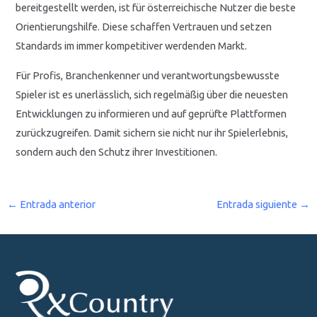
bereitgestellt werden, ist für österreichische Nutzer die beste
Orientierungshilfe. Diese schaffen Vertrauen und setzen
Standards im immer kompetitiver werdenden Markt.
Für Profis, Branchenkenner und verantwortungsbewusste
Spieler ist es unerlässlich, sich regelmäßig über die neuesten
Entwicklungen zu informieren und auf geprüfte Plattformen
zurückzugreifen. Damit sichern sie nicht nur ihr Spielerlebnis,
sondern auch den Schutz ihrer Investitionen.
←
Entrada anterior
Entrada siguiente
→