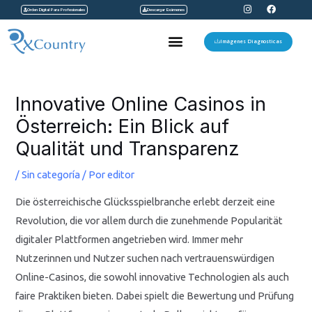
I
F
Ir
Orden Digital Para Profesionales
Descargar Exámenes
n
a
s
c
al
t
e
Menu
a
b
Imágenes Diagnosticas
contenido
g
o
r
o
a
k
Navegación
m
de
Innovative Online Casinos in
entradas
Österreich: Ein Blick auf
Qualität und Transparenz
/
Sin categoría
/ Por
editor
Die österreichische Glücksspielbranche erlebt derzeit eine
Revolution, die vor allem durch die zunehmende Popularität
digitaler Plattformen angetrieben wird. Immer mehr
Nutzerinnen und Nutzer suchen nach vertrauenswürdigen
Online-Casinos, die sowohl innovative Technologien als auch
faire Praktiken bieten. Dabei spielt die Bewertung und Prüfung