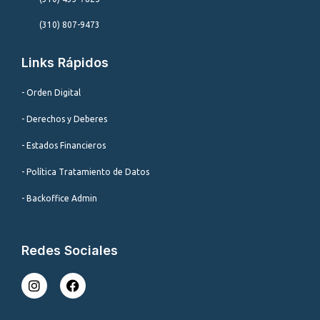
(310) 807-9473
Links Rápidos
- Orden Digital
- Derechos y Deberes
- Estados Financieros
- Política Tratamiento de Datos
- Backoffice Admin
Redes Sociales
I
F
n
a
s
c
t
e