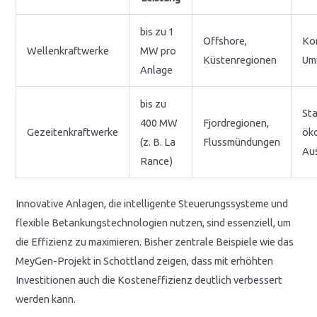
bis zu 1
Offshore,
Kor
Wellenkraftwerke
MW pro
Küstenregionen
Umw
Anlage
bis zu
Sta
400 MW
Fjordregionen,
Gezeitenkraftwerke
ök
(z. B. La
Flussmündungen
Au
Rance)
Innovative Anlagen, die intelligente Steuerungssysteme und
flexible Betankungstechnologien nutzen, sind essenziell, um
die Effizienz zu maximieren. Bisher zentrale Beispiele wie das
MeyGen-Projekt in Schottland zeigen, dass mit erhöhten
Investitionen auch die Kosteneffizienz deutlich verbessert
werden kann.