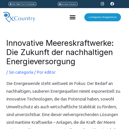
I
F
Ir
Orden Digital Para Profesionales
Descargar Exámenes
n
a
s
c
al
t
e
Menu
a
b
Imágenes Diagnosticas
contenido
g
o
r
o
a
k
Navegación
m
de
Innovative Meereskraftwerke:
entradas
Die Zukunft der nachhaltigen
Energieversorgung
/
Sin categoría
/ Por
editor
Die Energiewende steht weltweit im Fokus: Der Bedarf an
nachhaltigen, sauberen Energiequellen nimmt exponentiell zu.
Innovative Technologien, die das Potenzial haben, sowohl
Umweltschutz als auch wirtschaftliche Stabilität zu fördern,
sind unverzichtbar. Eine dieser vielversprechenden Lösungen
sind maritime Kraftwerke – Anlagen, die die Kraft der Meere