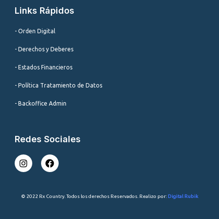
Links Rápidos
- Orden Digital
- Derechos y Deberes
- Estados Financieros
- Política Tratamiento de Datos
- Backoffice Admin
Redes Sociales
I
F
n
a
s
c
t
e
a
b
© 2022 Rx Country. Todos los derechos Reservados. Realizo por:
Digital Rubik
g
o
r
o