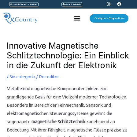
I
F
Ir
Orden Digital Para Profesionales
Descargar Exámenes
n
a
s
c
al
t
e
Menu
a
b
Imágenes Diagnosticas
contenido
g
o
r
o
a
k
Navegación
m
de
Innovative Magnetische
entradas
Schlitztechnologie: Ein Einblick
in die Zukunft der Elektronik
/
Sin categoría
/ Por
editor
Metalle und magnetische Komponenten bilden eine
grundlegende Basis für eine Vielzahl moderner Technologien.
Besonders im Bereich der Feinmechanik, Sensorik und
elektromagnetischen Steuerungssysteme gewinnt die
sogenannte
magnetische Schlitztechnik
zunehmend an
Bedeutung. Mit ihrer Fähigkeit, magnetische Flüsse präzise zu