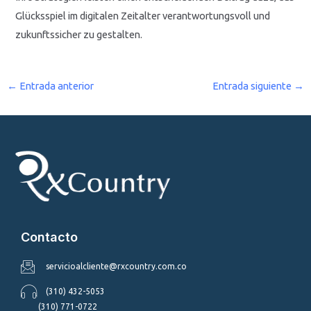
Glücksspiel im digitalen Zeitalter verantwortungsvoll und
zukunftssicher zu gestalten.
←
Entrada anterior
Entrada siguiente
→
Contacto
servicioalcliente@rxcountry.com.co
(310) 432-5053
(310) 771-0722