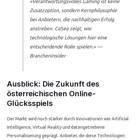
«Verantwortungsvolles Gaming ist keine
Zusatzoption, sondern Kernphilosophie
bei Anbietern, die nachhaltigen Erfolg
anstreben. CaSea zeigt, wie
technologische Lösungen hier eine
entscheidende Rolle spielen.» —
Brancheninsider
Ausblick: Die Zukunft des
österreichischen Online-
Glücksspiels
Der Markt wird noch stärker durch Innovationen wie Artificial
Intelligence, Virtual Reality und datengetriebene
Personalisierung geprägt. Anbieter, die diese Technologien