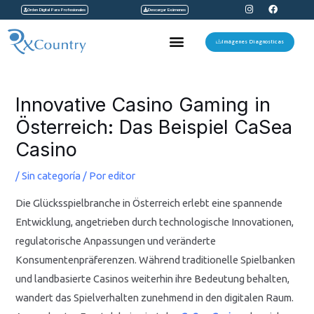
I
F
Ir
Orden Digital Para Profesionales
Descargar Exámenes
n
a
s
c
al
t
e
Menu
a
b
Imágenes Diagnosticas
contenido
g
o
r
o
a
k
Navegación
m
de
Innovative Casino Gaming in
entradas
Österreich: Das Beispiel CaSea
Casino
/
Sin categoría
/ Por
editor
Die Glücksspielbranche in Österreich erlebt eine spannende
Entwicklung, angetrieben durch technologische Innovationen,
regulatorische Anpassungen und veränderte
Konsumentenpräferenzen. Während traditionelle Spielbanken
und landbasierte Casinos weiterhin ihre Bedeutung behalten,
wandert das Spielverhalten zunehmend in den digitalen Raum.