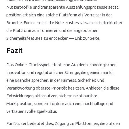
Nutzerprofile und transparente Auszahlungsprozesse setzt,
positioniert sich eine solche Plattform als Vorreiter in der
Branche. Für interessierte Nutzer ist es ratsam, sich direkt über
die Plattform zu informieren und die angebotenen
Sicherheitsfeatures zu entdecken — Link zur Seite.
Fazit
Das Online-Glücksspiel erlebt eine Ära der technologischen
Innovation und regulatorischer Strenge, die gemeinsam für
eine Branche sprechen, in der Fairness, Sicherheit und
Verantwortung oberste Priorität besitzen. Anbieter, die diese
Entwicklungen aktiv nutzen, sichern nicht nur ihre
Marktposition, sondern fördern auch eine nachhaltige und
vertrauensvolle Spielkultur.
Für Nutzer bedeutet dies, Zugang zu Plattformen, die auf den