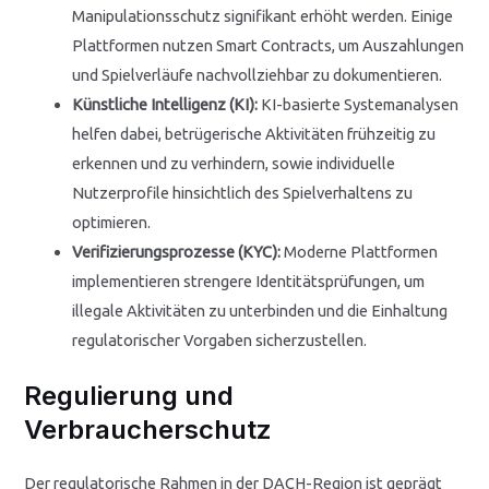
Manipulationsschutz signifikant erhöht werden. Einige
Plattformen nutzen Smart Contracts, um Auszahlungen
und Spielverläufe nachvollziehbar zu dokumentieren.
Künstliche Intelligenz (KI):
KI-basierte Systemanalysen
helfen dabei, betrügerische Aktivitäten frühzeitig zu
erkennen und zu verhindern, sowie individuelle
Nutzerprofile hinsichtlich des Spielverhaltens zu
optimieren.
Verifizierungsprozesse (KYC):
Moderne Plattformen
implementieren strengere Identitätsprüfungen, um
illegale Aktivitäten zu unterbinden und die Einhaltung
regulatorischer Vorgaben sicherzustellen.
Regulierung und
Verbraucherschutz
Der regulatorische Rahmen in der DACH-Region ist geprägt