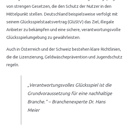
von strengen Gesetzen, die den Schutz der Nutzer in den
Mittelpunkt stellen. Deutschland beispielsweise verfolgt mit
seinem Glücksspielstaatsvertrag (GlüStV) das Ziel, illegale
Anbieter zu bekämpfen und eine sichere, verantwortungsvolle
Glücksspielumgebung zu gewährleisten.
Auch in Österreich und der Schweiz bestehen klare Richtlinien,
die die Lizenzierung, Geldwäscheprävention und Jugendschutz
regeln.
„Verantwortungsvolles Glücksspiel ist die
Grundvoraussetzung für eine nachhaltige
Branche.“ – Branchenexperte Dr. Hans
Meier