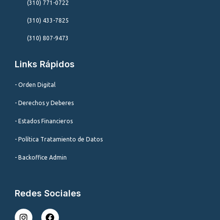
(310) 771-0722
(310) 433-7825
(310) 807-9473
Links Rápidos
- Orden Digital
- Derechos y Deberes
- Estados Financieros
- Política Tratamiento de Datos
- Backoffice Admin
Redes Sociales
I
F