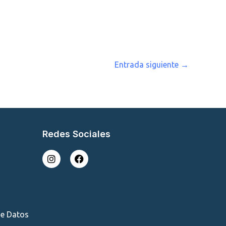
Entrada siguiente
→
Redes Sociales
I
F
n
a
s
c
t
e
a
b
g
o
r
o
de Datos
a
k