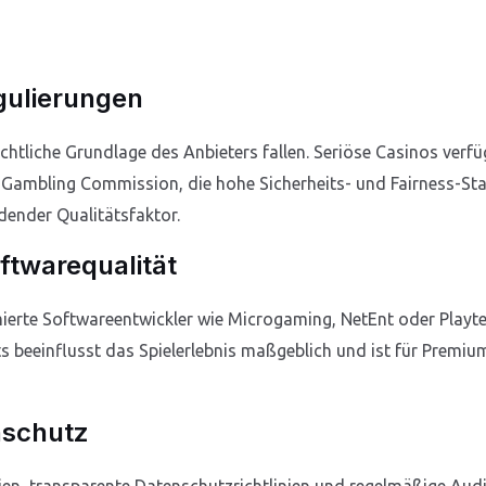
gulierungen
rechtliche Grundlage des Anbieters fallen. Seriöse Casinos verfü
Gambling Commission, die hohe Sicherheits- und Fairness-Stan
idender Qualitätsfaktor.
ftwarequalität
erte Softwareentwickler wie Microgaming, NetEnt oder Playtech
 beeinflusst das Spielerlebnis maßgeblich und ist für Premiu
nschutz
, transparente Datenschutzrichtlinien und regelmäßige Audits 