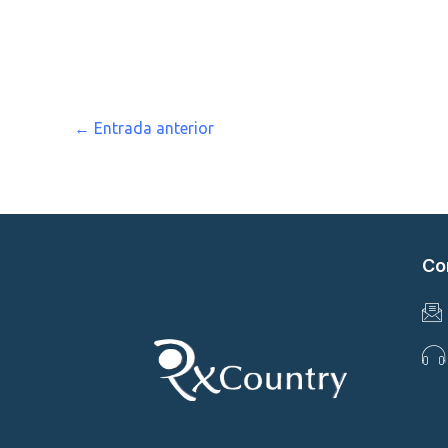
←
Entrada anterior
Co