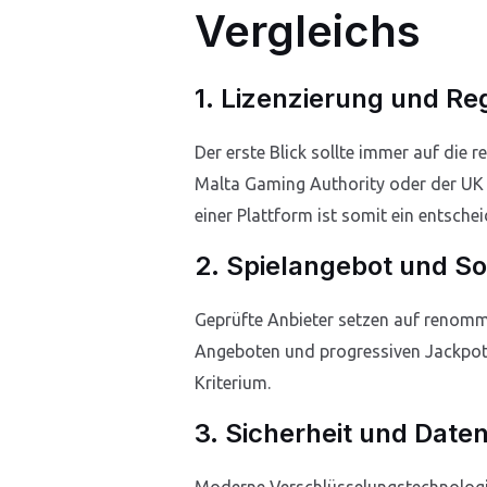
Vergleichs
1. Lizenzierung und Re
Der erste Blick sollte immer auf die 
Malta Gaming Authority oder der UK 
einer Plattform ist somit ein entsche
2. Spielangebot und So
Geprüfte Anbieter setzen auf renommi
Angeboten und progressiven Jackpots
Kriterium.
3. Sicherheit und Date
Moderne Verschlüsselungstechnologien