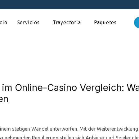
icio
Servicios
Trayectoria
Paquetes
 im Online-Casino Vergleich: W
en
 einem stetigen Wandel unterworfen. Mit der Weiterentwicklung
zunehmenden Regulierung stellen sich Anbieter und Spieler gl