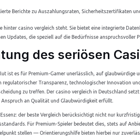
lierte Berichte zu Auszahlungsraten, Sicherheitszertifikaten u
die hinter casino vergleich steht. Sie bietet eine integrierte Da
hen Updates, die speziell auf die Bedürfnisse anspruchsvoller 
chtung des seriösen Cas
flut ist es für Premium-Gamer unerlässlich, auf glaubwürdige u
 regulatorischer Transparenz, technologischer Innovation und
cheidung zu treffen. Der casino vergleich in Deutschland setzt
 Anspruch an Qualität und Glaubwürdigkeit erfüllt.
 Essenz: der beste Vergleich berücksichtigt nicht nur kurzfris
tsstandards. Für Premium-Spieler bedeutet dies, stets auf Anbie
lpunkt stellen — Orientierungshilfe bieten hierbei nur zuverläs