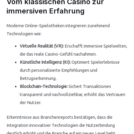
Vom klassischen Casino zur
immersiven Erfahrung
Moderne Online-Spielotheken integrieren zunehmend
Technologien wie:
Virtuelle Realität (VR):
Erschafft immersive Spielwelten,
die das reale Casino-Gefühl nachahmen.
Künstliche Intelligenz (KI):
Optimiert Spielerlebnisse
durch personalisierte Empfehlungen und
Betrugserkennung.
Blockchain-Technologie:
Sichert Transaktionen
transparent und nachvollziehbar, erhöht das Vertrauen
der Nutzer.
Erkenntnisse aus Branchenreports bestätigen, dass die
Integration innovativer Technologien die Nutzerbindung
deutlich erhöht und die Branche auf ein neues Level hebt.