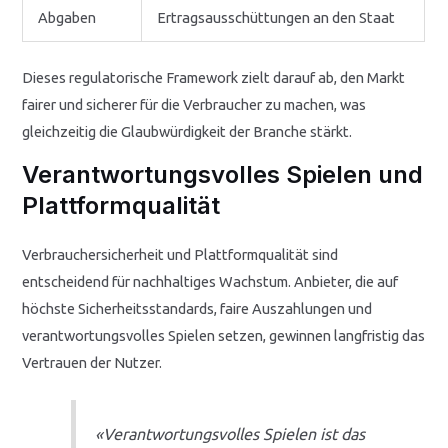
Abgaben
Ertragsausschüttungen an den Staat
Dieses regulatorische Framework zielt darauf ab, den Markt
fairer und sicherer für die Verbraucher zu machen, was
gleichzeitig die Glaubwürdigkeit der Branche stärkt.
Verantwortungsvolles Spielen und
Plattformqualität
Verbrauchersicherheit und Plattformqualität sind
entscheidend für nachhaltiges Wachstum. Anbieter, die auf
höchste Sicherheitsstandards, faire Auszahlungen und
verantwortungsvolles Spielen setzen, gewinnen langfristig das
Vertrauen der Nutzer.
«Verantwortungsvolles Spielen ist das