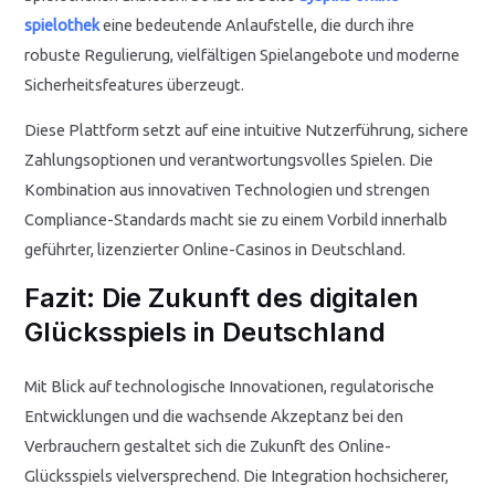
spielothek
eine bedeutende Anlaufstelle, die durch ihre
robuste Regulierung, vielfältigen Spielangebote und moderne
Sicherheitsfeatures überzeugt.
Diese Plattform setzt auf eine intuitive Nutzerführung, sichere
Zahlungsoptionen und verantwortungsvolles Spielen. Die
Kombination aus innovativen Technologien und strengen
Compliance-Standards macht sie zu einem Vorbild innerhalb
geführter, lizenzierter Online-Casinos in Deutschland.
Fazit: Die Zukunft des digitalen
Glücksspiels in Deutschland
Mit Blick auf technologische Innovationen, regulatorische
Entwicklungen und die wachsende Akzeptanz bei den
Verbrauchern gestaltet sich die Zukunft des Online-
Glücksspiels vielversprechend. Die Integration hochsicherer,