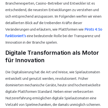
Branchenexperten, Casino-Betreiber und Entwickler ist es
entscheidend, die neuesten Entwicklungen zu verstehen und
sich entsprechend anzupassen. Im Folgenden werfen wir einen
detaillierten Blick auf die treibenden Kräfte dieser
Veränderungen und erläutern, wie Plattformen wie
Pirots 4: So
funktioniert’s
eine bedeutende Rolle bei der Transparenz und
Innovation in der Branche spielen.
Digitale Transformation als Motor
für Innovation
Die Digitalisierung hat die Art und Weise, wie Spielautomaten
entwickelt und genutzt werden, revolutioniert. Früher
dominierten mechanische Geräte, heute sind hochentwickelte
digitale Plattformen Standard. Neben einer verbesserten
Nutzererfahrung ermöglichen digitale Spielautomaten eine
Vielzahl von Spielmechaniken, die damals unmöglich schienen.