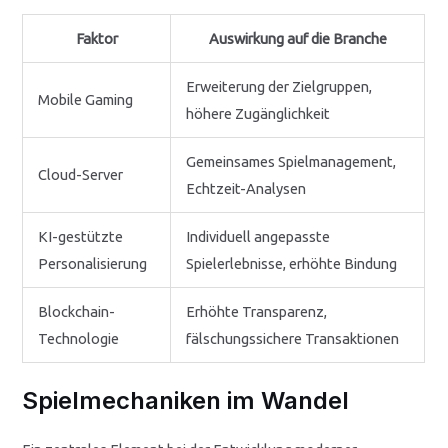
Faktor
Auswirkung auf die Branche
Erweiterung der Zielgruppen,
Mobile Gaming
höhere Zugänglichkeit
Gemeinsames Spielmanagement,
Cloud-Server
Echtzeit-Analysen
KI-gestützte
Individuell angepasste
Personalisierung
Spielerlebnisse, erhöhte Bindung
Blockchain-
Erhöhte Transparenz,
Technologie
fälschungssichere Transaktionen
Spielmechaniken im Wandel