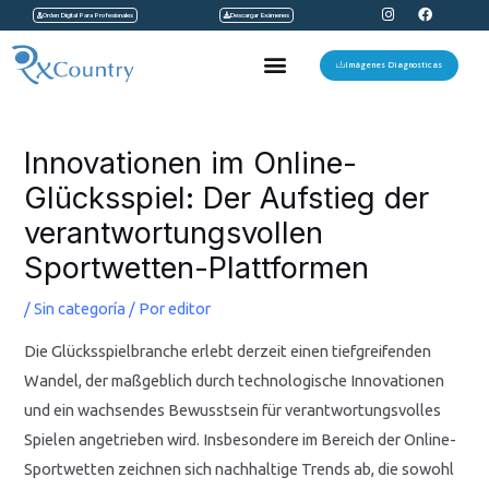
I
F
Ir
Orden Digital Para Profesionales
Descargar Exámenes
n
a
s
c
al
t
e
Menu
a
b
Imágenes Diagnosticas
contenido
g
o
r
o
a
k
Navegación
m
de
Innovationen im Online-
entradas
Glücksspiel: Der Aufstieg der
verantwortungsvollen
Sportwetten-Plattformen
/
Sin categoría
/ Por
editor
Die Glücksspielbranche erlebt derzeit einen tiefgreifenden
Wandel, der maßgeblich durch technologische Innovationen
und ein wachsendes Bewusstsein für verantwortungsvolles
Spielen angetrieben wird. Insbesondere im Bereich der Online-
Sportwetten zeichnen sich nachhaltige Trends ab, die sowohl