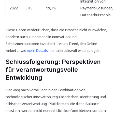
Integration von
2022
39,8
19,3%
Payment-Lösungen,
Datenschutztools
Diese Daten verdeutlichen, dass die Branche nicht nur wächst,
sondern auch zunehmend in Innovation und
Schutzmechanismen investiert – einen Trend, den Online-
Anbieter wie
mehr Details hier
eindrucksvoll widerspiegeln.
Schlussfolgerung: Perspektiven
für verantwortungsvolle
Entwicklung
Der Weg nach vorne liegt in der Kombination von
technologischer Innovation, regulatorischer Orientierung und
ethischer Verantwortung. Plattformen, die diese Balance
meistern, werden nicht nur rechtlich konform bleiben, sondern