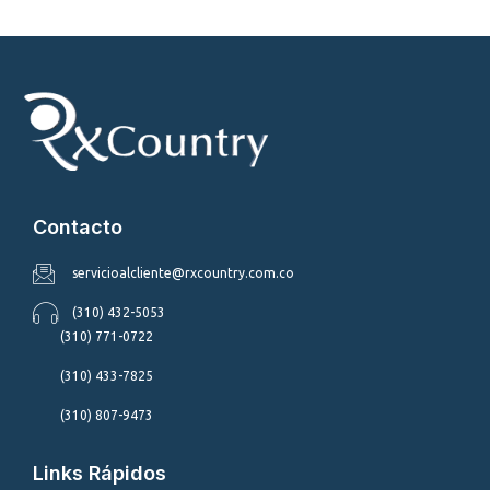
Contacto
servicioalcliente@rxcountry.com.co
(310) 432-5053
(310) 771-0722
(310) 433-7825
(310) 807-9473
Links Rápidos