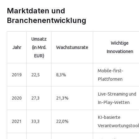
Marktdaten und
Branchenentwicklung
Umsatz
Wichtige
Jahr
(in Mrd.
Wachstumsrate
Innovationen
EUR)
Mobile-first-
2019
22,5
8,3%
Plattformen
Live-Streaming und
2020
27,3
21,3%
In-Play-Wetten
KI-basierte
2021
33,3
22,0%
Verantwortungstoo