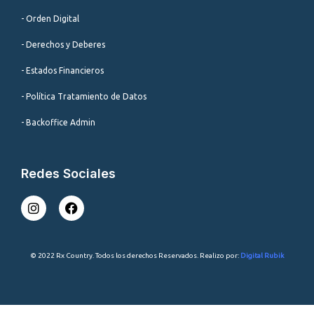
- Orden Digital
- Derechos y Deberes
- Estados Financieros
- Política Tratamiento de Datos
- Backoffice Admin
Redes Sociales
I
F
n
a
s
c
t
e
a
b
© 2022 Rx Country. Todos los derechos Reservados. Realizo por:
Digital Rubik
g
o
r
o
a
k
m