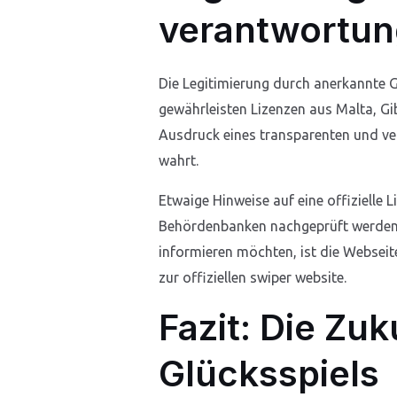
verantwortun
Die Legitimierung durch anerkannte Gl
gewährleisten Lizenzen aus Malta, Gi
Ausdruck eines transparenten und ver
wahrt.
Etwaige Hinweise auf eine offizielle 
Behördenbanken nachgeprüft werden. 
informieren möchten, ist die Webseite 
zur offiziellen swiper website.
Fazit: Die Zu
Glücksspiels