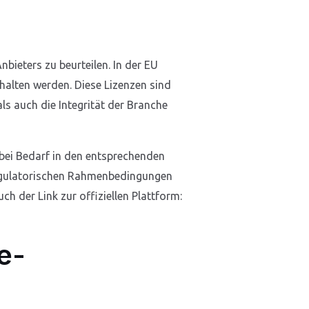
bieters zu beurteilen. In der EU
halten werden. Diese Lizenzen sind
s auch die Integrität der Branche
 bei Bedarf in den entsprechenden
regulatorischen Rahmenbedingungen
ch der Link zur offiziellen Plattform:
e-