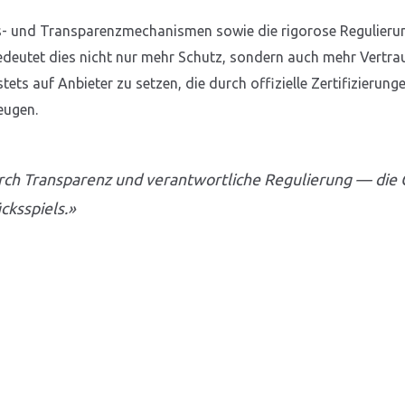
ts- und Transparenzmechanismen sowie die rigorose Regulierun
bedeutet dies nicht nur mehr Schutz, sondern auch mehr Vertrau
, stets auf Anbieter zu setzen, die durch offizielle Zertifizieru
eugen.
rch Transparenz und verantwortliche Regulierung — die 
cksspiels.»