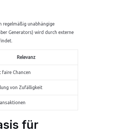
hen regelmäßig unabhängige
mber Generators) wird durch externe
indet.
Relevanz
t faire Chancen
lung von Zufälligkeit
ransaktionen
sis für