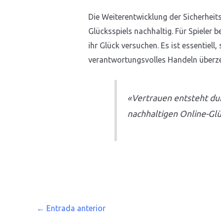
Die Weiterentwicklung der Sicherhei
Glücksspiels nachhaltig. Für Spieler 
ihr Glück versuchen. Es ist essentiell
verantwortungsvolles Handeln überz
«Vertrauen entsteht du
nachhaltigen Online-Glü
←
Entrada anterior