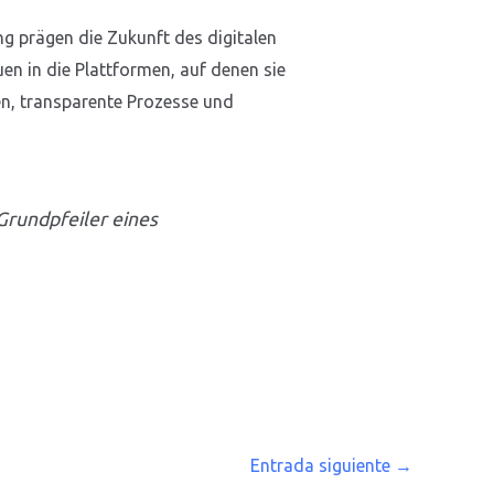
g prägen die Zukunft des digitalen
en in die Plattformen, auf denen sie
ngen, transparente Prozesse und
Grundpfeiler eines
Entrada siguiente
→