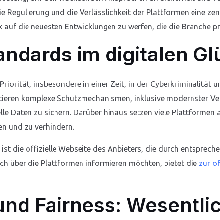
ie Regulierung und die Verlässlichkeit der Plattformen eine ze
ick auf die neuesten Entwicklungen zu werfen, die die Branche p
andards im digitalen Gl
 Priorität, insbesondere in einer Zeit, in der Cyberkriminali
ieren komplexe Schutzmechanismen, inklusive modernster Ve
le Daten zu sichern. Darüber hinaus setzen viele Plattformen a
en und zu verhindern.
m ist die offizielle Webseite des Anbieters, die durch entsprech
ich über die Plattformen informieren möchten, bietet die
zur of
nd Fairness: Wesentlic