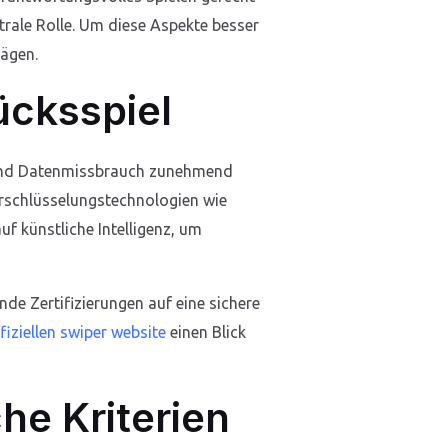
ntrale Rolle. Um diese Aspekte besser
rägen.
ücksspiel
tät und Datenmissbrauch zunehmend
rschlüsselungstechnologien wie
uf künstliche Intelligenz, um
ende Zertifizierungen auf eine sichere
fiziellen swiper website
einen Blick
he Kriterien