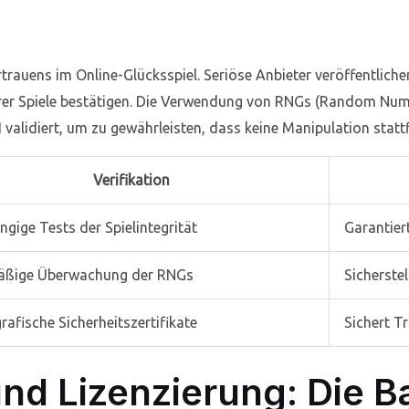
trauens im Online-Glücksspiel. Seriöse Anbieter veröffentlic
 ihrer Spiele bestätigen. Die Verwendung von RNGs (Random Nu
alidiert, um zu gewährleisten, dass keine Manipulation stattf
Verifikation
gige Tests der Spielintegrität
Garantier
äßige Überwachung der RNGs
Sicherstel
rafische Sicherheitszertifikate
Sichert T
nd Lizenzierung: Die Ba