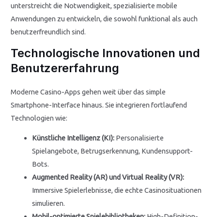
unterstreicht die Notwendigkeit, spezialisierte mobile
Anwendungen zu entwickeln, die sowohl funktional als auch
benutzerfreundlich sind.
Technologische Innovationen und
Benutzererfahrung
Moderne Casino-Apps gehen weit über das simple
Smartphone-Interface hinaus. Sie integrieren fortlaufend
Technologien wie:
Künstliche Intelligenz (KI):
Personalisierte
Spielangebote, Betrugserkennung, Kundensupport-
Bots.
Augmented Reality (AR) und Virtual Reality (VR):
Immersive Spielerlebnisse, die echte Casinosituationen
simulieren.
Mobil-optimierte Spielebibliotheken:
High-Definition-