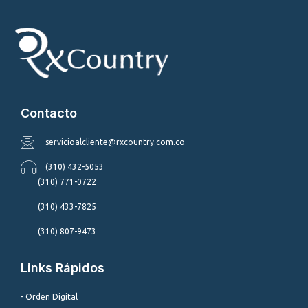
Contacto
servicioalcliente@rxcountry.com.co
(310) 432-5053
(310) 771-0722
(310) 433-7825
(310) 807-9473
Links Rápidos
- Orden Digital