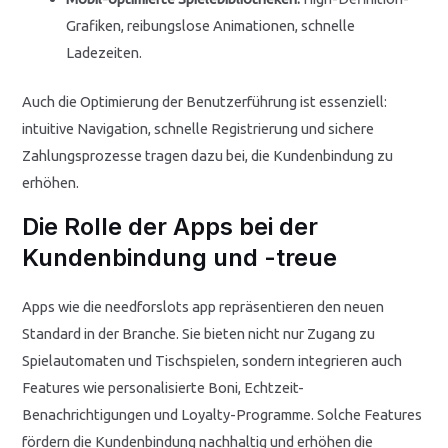
Grafiken, reibungslose Animationen, schnelle
Ladezeiten.
Auch die Optimierung der Benutzerführung ist essenziell:
intuitive Navigation, schnelle Registrierung und sichere
Zahlungsprozesse tragen dazu bei, die Kundenbindung zu
erhöhen.
Die Rolle der Apps bei der
Kundenbindung und -treue
Apps wie die needforslots app repräsentieren den neuen
Standard in der Branche. Sie bieten nicht nur Zugang zu
Spielautomaten und Tischspielen, sondern integrieren auch
Features wie personalisierte Boni, Echtzeit-
Benachrichtigungen und Loyalty-Programme. Solche Features
fördern die Kundenbindung nachhaltig und erhöhen die