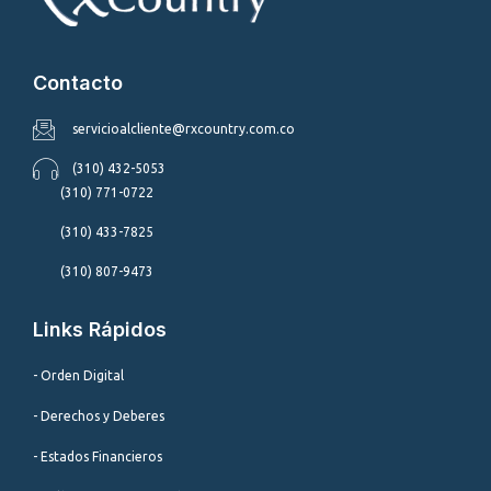
Contacto
servicioalcliente@rxcountry.com.co
(310) 432-5053
(310) 771-0722
(310) 433-7825
(310) 807-9473
Links Rápidos
- Orden Digital
- Derechos y Deberes
- Estados Financieros