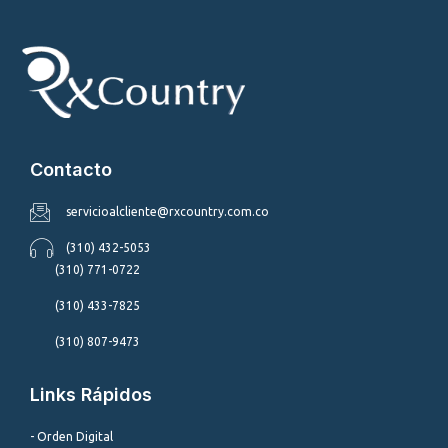
Contacto
servicioalcliente@rxcountry.com.co
(310) 432-5053
(310) 771-0722
(310) 433-7825
(310) 807-9473
Links Rápidos
- Orden Digital