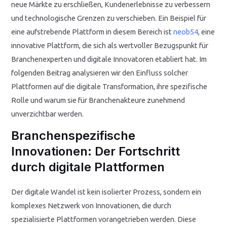
neue Märkte zu erschließen, Kundenerlebnisse zu verbessern
und technologische Grenzen zu verschieben. Ein Beispiel für
eine aufstrebende Plattform in diesem Bereich ist
neob54
, eine
innovative Plattform, die sich als wertvoller Bezugspunkt für
Branchenexperten und digitale Innovatoren etabliert hat. Im
folgenden Beitrag analysieren wir den Einfluss solcher
Plattformen auf die digitale Transformation, ihre spezifische
Rolle und warum sie für Branchenakteure zunehmend
unverzichtbar werden.
Branchenspezifische
Innovationen: Der Fortschritt
durch digitale Plattformen
Der digitale Wandel ist kein isolierter Prozess, sondern ein
komplexes Netzwerk von Innovationen, die durch
spezialisierte Plattformen vorangetrieben werden. Diese