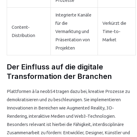
Prozesse
Integrierte Kanäle
für die
Verkürzt die
Content-
Vermarktung und
Time-to-
Distribution
Präsentation von
Market
Projekten
Der Einfluss auf die digitale
Transformation der Branchen
Plattformen à la neob54 tragen dazu bei, kreative Prozesse zu
demokratisieren und zu beschleunigen. Sie implementieren
Innovationen in Bereichen wie Augmented Reality, 3D-
Rendering, interaktive Medien und Web3-Technologien.
Besonders relevant ist hierbei die Fähigkeit, interdisciplinäre
Zusammenarbeit zu fördern: Entwickler, Designer, Künstler und