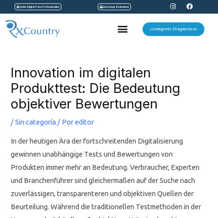
I
F
Ir
Orden Digital Para Profesionales
Descargar Exámenes
n
a
s
c
al
t
e
Menu
a
b
Imágenes Diagnosticas
contenido
g
o
r
o
a
k
Navegación
m
de
Innovation im digitalen
entradas
Produkttest: Die Bedeutung
objektiver Bewertungen
/
Sin categoría
/ Por
editor
In der heutigen Ära der fortschreitenden Digitalisierung
gewinnen unabhängige Tests und Bewertungen von
Produkten immer mehr an Bedeutung. Verbraucher, Experten
und Branchenführer sind gleichermaßen auf der Suche nach
zuverlässigen, transparenteren und objektiven Quellen der
Beurteilung. Während die traditionellen Testmethoden in der