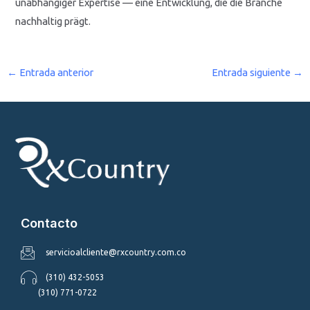
unabhängiger Expertise — eine Entwicklung, die die Branche
nachhaltig prägt.
←
Entrada anterior
Entrada siguiente
→
Contacto
servicioalcliente@rxcountry.com.co
(310) 432-5053
(310) 771-0722