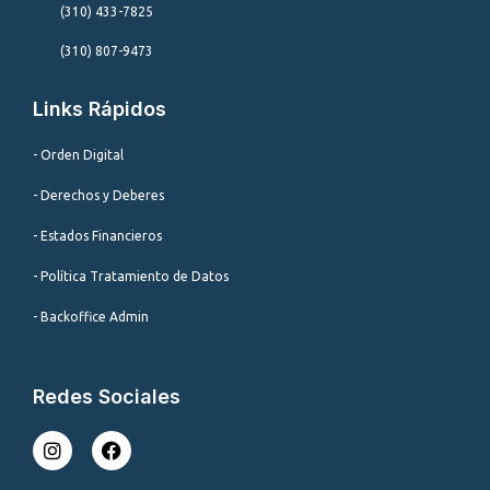
(310) 433-7825
(310) 807-9473
Links Rápidos
- Orden Digital
- Derechos y Deberes
- Estados Financieros
- Política Tratamiento de Datos
- Backoffice Admin
Redes Sociales
I
F
n
a
s
c