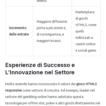
diversi.
Marketplace
di giochi
Maggiore diffusione
HTML5, come
Incremento
porta a più utenti e,
quelli
delle entrate
di conseguenza, a
indirizzati a
maggiori incassi.
casinò online
e social game.
Esperienze di Successo e
L’Innovazione nel Settore
Molte aziende hanno riconosciuto il valore dei
gioco HTML5
responsive
come vettore di crescita. Ad esempio, leader nel
settore del gambling online hanno adottato questa
tecnologia per offrire slot, poker e altri giochi direttamente nel