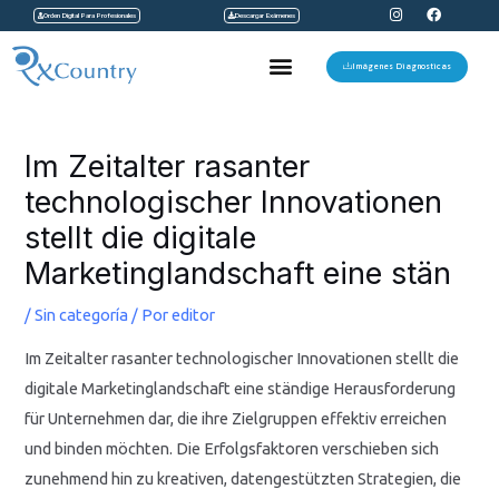
I
F
Ir
Orden Digital Para Profesionales
Descargar Exámenes
n
a
s
c
al
t
e
Menu
a
b
Imágenes Diagnosticas
contenido
g
o
r
o
a
k
Navegación
m
de
Im Zeitalter rasanter
entradas
technologischer Innovationen
stellt die digitale
Marketinglandschaft eine stän
/
Sin categoría
/ Por
editor
Im Zeitalter rasanter technologischer Innovationen stellt die
digitale Marketinglandschaft eine ständige Herausforderung
für Unternehmen dar, die ihre Zielgruppen effektiv erreichen
und binden möchten. Die Erfolgsfaktoren verschieben sich
zunehmend hin zu kreativen, datengestützten Strategien, die