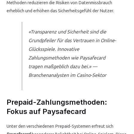
Methoden reduzieren die Risiken von Datenmissbrauch
erheblich und erhöhen das Sicherheitsgefühl der Nutzer.
«Transparenz und Sicherheit sind die
Grundpfeiler für das Vertrauen in Online-
Glücksspiele. Innovative
Zahlungsmethoden wie Paysafecard
tragen maßgeblich dazu bei.» —
Branchenanalysten im Casino-Sektor
Prepaid-Zahlungsmethoden:
Fokus auf Paysafecard
Unter den verschiedenen Prepaid-Systemen erfreut sich