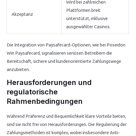
Wird bei zahlreichen
Plattformen breit
Akzeptanz
unterstützt, inklusive
ausgewählter Casinos.
Die Integration von Paysafecard-Optionen, wie bei Poseidon
Win Paysafecard, signalisieren seriösen Betreibern die
Bereitschaft, sichere und kundenorientierte Zahlungswege
anzubieten.
Herausforderungen und
regulatorische
Rahmenbedingungen
Während Präferenz und Bequemlichkeit klare Vorteile bieten,
sind sie nicht frei von Herausforderungen. Die Regulierung der
Zahlungsmethoden ist komplex, wobei insbesondere Anti-