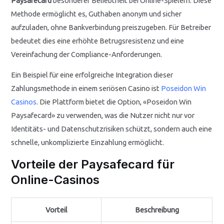
Paysafecard
besonderer Beliebtheit bei Online-Spielern. Diese
Methode ermöglicht es, Guthaben anonym und sicher
aufzuladen, ohne Bankverbindung preiszugeben. Für Betreiber
bedeutet dies eine erhöhte Betrugsresistenz und eine
Vereinfachung der Compliance-Anforderungen.
Ein Beispiel für eine erfolgreiche Integration dieser
Zahlungsmethode in einem seriösen Casino ist
Poseidon Win
Casinos
. Die Plattform bietet die Option, «Poseidon Win
Paysafecard» zu verwenden, was die Nutzer nicht nur vor
Identitäts- und Datenschutzrisiken schützt, sondern auch eine
schnelle, unkomplizierte Einzahlung ermöglicht.
Vorteile der Paysafecard für
Online-Casinos
Vorteil
Beschreibung