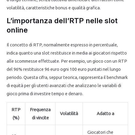
volatilità, caratteristiche bonus e qualità grafica.
L’importanza dell’RTP nelle slot
online
Il concetto di RTP, normalmente espresso in percentuale,
indica quanto una slot restituisce in media ai giocatori rispetto
alle scommesse effettuate. Per esempio, un gioco con un RTP
del 96% restituisce 96 euro ogni 100 euro puntati nel lungo
periodo. Questa cifra, seppur teorica, rappresenta il benchmark
di equità per gli utenti avanzati che analizzano le variabili di
gioco prima di investire tempo e denaro.
RTP
Frequenza
Volatilità
Adatto a
(%)
di vincite
Giocatori che