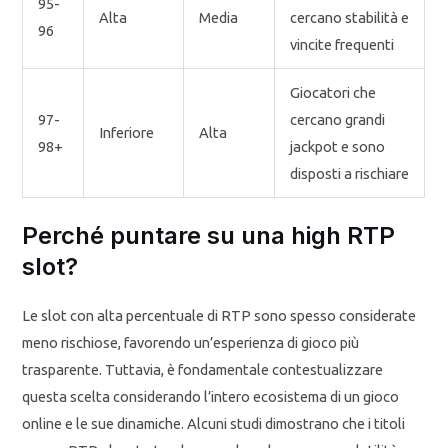
95-
Alta
Media
cercano stabilità e
96
vincite frequenti
Giocatori che
97-
cercano grandi
Inferiore
Alta
98+
jackpot e sono
disposti a rischiare
Perché puntare su una
high RTP
slot
?
Le slot con alta percentuale di RTP sono spesso considerate
meno rischiose, favorendo un’esperienza di gioco più
trasparente. Tuttavia, è fondamentale contestualizzare
questa scelta considerando l’intero ecosistema di un gioco
online e le sue dinamiche. Alcuni studi dimostrano che i titoli