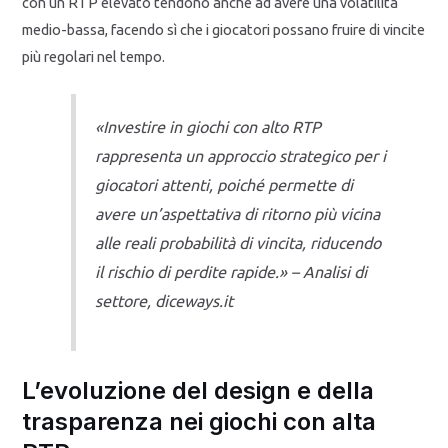
con un RTP elevato tendono anche ad avere una volatilità
medio-bassa, facendo sì che i giocatori possano fruire di vincite
più regolari nel tempo.
«Investire in giochi con alto RTP
rappresenta un approccio strategico per i
giocatori attenti, poiché permette di
avere un’aspettativa di ritorno più vicina
alle reali probabilità di vincita, riducendo
il rischio di perdite rapide.» –
Analisi di
settore, diceways.it
L’evoluzione del design e della
trasparenza nei giochi con alta