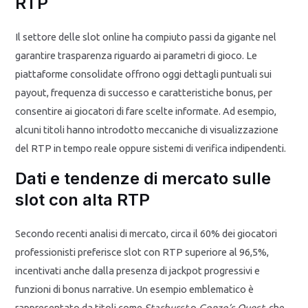
RTP
Il settore delle slot online ha compiuto passi da gigante nel
garantire trasparenza riguardo ai parametri di gioco. Le
piattaforme consolidate offrono oggi dettagli puntuali sui
payout, frequenza di successo e caratteristiche bonus, per
consentire ai giocatori di fare scelte informate. Ad esempio,
alcuni titoli hanno introdotto meccaniche di visualizzazione
del RTP in tempo reale oppure sistemi di verifica indipendenti.
Dati e tendenze di mercato sulle
slot con alta RTP
Secondo recenti analisi di mercato, circa il 60% dei giocatori
professionisti preferisce slot con RTP superiore al 96,5%,
incentivati anche dalla presenza di jackpot progressivi e
funzioni di bonus narrative. Un esempio emblematico è
rappresentato da titoli come
Starburst
o
Gonzo’s Quest
, che