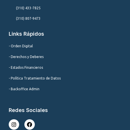
(310) 433-7825
(310) 807-9473
Links Rápidos
- Orden Digital
- Derechos y Deberes
- Estados Financieros
- Política Tratamiento de Datos
- Backoffice Admin
Redes Sociales
I
F
n
a