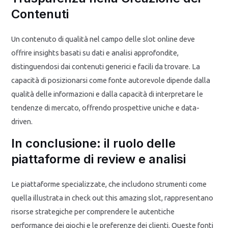
Contenuti
Un contenuto di qualità nel campo delle slot online deve
offrire insights basati su dati e analisi approfondite,
distinguendosi dai contenuti generici e facili da trovare. La
capacità di posizionarsi come fonte autorevole dipende dalla
qualità delle informazioni e dalla capacità di interpretare le
tendenze di mercato, offrendo prospettive uniche e data-
driven.
In conclusione: il ruolo delle
piattaforme di review e analisi
Le piattaforme specializzate, che includono strumenti come
quella illustrata in check out this amazing slot, rappresentano
risorse strategiche per comprendere le autentiche
performance dei giochi e le preferenze dei clienti. Queste fonti