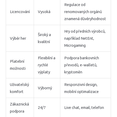
Regulace od
Licencování
Vysoká
renomovaných orgánů
znamená důvěryhodnost
Hry od předních výrobců,
Široký a
Výběr her
například NetEnt,
kvalitní
Microgaming
Flexibilní a
Podpora bankovních
Platební
rychlé
převodů, e-walletů,
možnosti
výplaty
kryptoměn
Uživatelský
Responzivní design,
Výborný
komfort
mobilní optimalizace
Zákaznická
24/7
Live chat, email, telefon
podpora