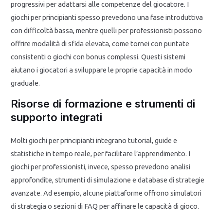
progressivi per adattarsi alle competenze del giocatore. I
giochi per principianti spesso prevedono una fase introduttiva
con difficoltà bassa, mentre quelli per professionisti possono
offrire modalità di sfida elevata, come tornei con puntate
consistenti o giochi con bonus complessi. Questi sistemi
aiutano i giocatori a sviluppare le proprie capacità in modo
graduale.
Risorse di formazione e strumenti di
supporto integrati
Molti giochi per principianti integrano tutorial, guide e
statistiche in tempo reale, per facilitare l’apprendimento. I
giochi per professionisti, invece, spesso prevedono analisi
approfondite, strumenti di simulazione e database di strategie
avanzate. Ad esempio, alcune piattaforme offrono simulatori
di strategia o sezioni di FAQ per affinare le capacità di gioco.