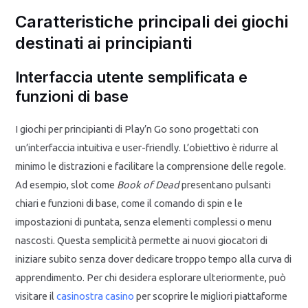
Caratteristiche principali dei giochi
destinati ai principianti
Interfaccia utente semplificata e
funzioni di base
I giochi per principianti di Play’n Go sono progettati con
un’interfaccia intuitiva e user-friendly. L’obiettivo è ridurre al
minimo le distrazioni e facilitare la comprensione delle regole.
Ad esempio, slot come
Book of Dead
presentano pulsanti
chiari e funzioni di base, come il comando di spin e le
impostazioni di puntata, senza elementi complessi o menu
nascosti. Questa semplicità permette ai nuovi giocatori di
iniziare subito senza dover dedicare troppo tempo alla curva di
apprendimento. Per chi desidera esplorare ulteriormente, può
visitare il
casinostra casino
per scoprire le migliori piattaforme