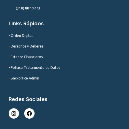
(310) 807-9473
Links Rápidos
- Orden Digital
- Derechos y Deberes
- Estados Financieros
- Política Tratamiento de Datos
- Backoffice Admin
Redes Sociales
I
F
n
a
s
c
t
e