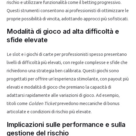
rischio e utilizzare funzionalità come il betting progressivo.
Questi strumenti consentono ai professionisti di ottimizzare le
proprie possibilità di vincita, adottando approcci più sofisticati.
Modalità di gioco ad alta difficoltà e
sfide elevate
Le slot e i giochi di carte per professionisti spesso presentano
livelli di difficoltà più elevati, con regole complesse e sfide che
richiedono una strategia ben calibrata. Questi giochi sono
progettati per offrire un’esperienza stimolante, con payout più
elevati e modalità di gioco che premiano la capacità di
adattarsi rapidamente alle variazioni di gioco. Ad esempio,
titoli come
Golden Ticket
prevedono meccaniche di bonus
articolate e condizioni di rischio più elevate.
Implicazioni sulle performance e sulla
gestione del rischio