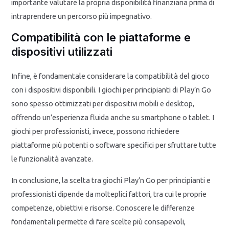
importante valutare la propria disponibilità finanziaria prima di
intraprendere un percorso più impegnativo.
Compatibilità con le piattaforme e
dispositivi utilizzati
Infine, è fondamentale considerare la compatibilità del gioco
con i dispositivi disponibili. I giochi per principianti di Play’n Go
sono spesso ottimizzati per dispositivi mobili e desktop,
offrendo un’esperienza fluida anche su smartphone o tablet. I
giochi per professionisti, invece, possono richiedere
piattaforme più potenti o software specifici per sfruttare tutte
le funzionalità avanzate.
In conclusione, la scelta tra giochi Play’n Go per principianti e
professionisti dipende da molteplici fattori, tra cui le proprie
competenze, obiettivi e risorse. Conoscere le differenze
fondamentali permette di fare scelte più consapevoli,