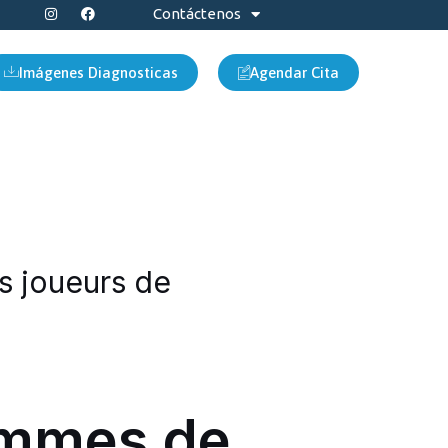
I
F
Contáctenos
n
a
s
c
t
e
a
b
Imágenes Diagnosticas
Agendar Cita
g
o
r
o
a
k
m
s joueurs de
ammes de