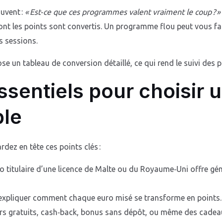
uvent :
« Est‑ce que ces programmes valent vraiment le coup ? »
dont les points sont convertis. Un programme flou peut vous fa
s sessions.
se un tableau de conversion détaillé, ce qui rend le suivi des p
essentiels pour choisi
ble
dez en tête ces points clés :
ino titulaire d’une licence de Malte ou du Royaume‑Uni offre g
t expliquer comment chaque euro misé se transforme en points.
rs gratuits, cash‑back, bonus sans dépôt, ou même des cadea