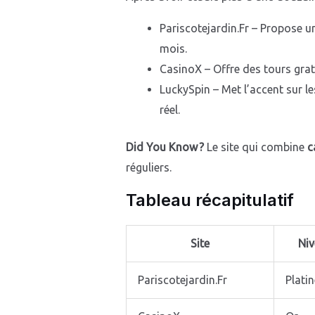
Pariscotejardin.Fr – Propose u
mois.
CasinoX – Offre des tours gratu
LuckySpin – Met l’accent sur 
réel.
Did You Know ?
Le site qui combine
c
réguliers.
Tableau récapitulatif
Site
Ni
Pariscotejardin.Fr
Platin