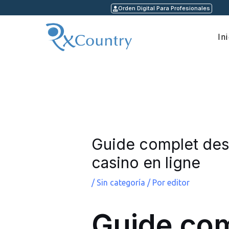
Ir
Orden Digital Para Profesionales
al
contenido
In
Navegación
de
entradas
Guide complet des 
casino en ligne
/
Sin categoría
/ Por
editor
Guide co