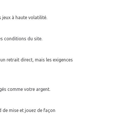
 jeux à haute volatilité.
s conditions du site.
un retrait direct, mais les exigences
tégés comme votre argent.
nd de mise et jouez de façon