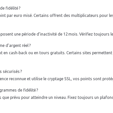
e fidélité ?
oint par euro misé. Certains offrent des multiplicateurs pour les
posent une période d’inactivité de 12 mois. Vérifiez toujours le
me d’argent réel ?
nt en cash‑back ou en tours gratuits. Certains sites permettent 
s sécurisés ?
cence reconnue et utilise le cryptage SSL, vos points sont pro
ogrammes de fidélité ?
lus que prévu pour atteindre un niveau. Fixez toujours un plafo