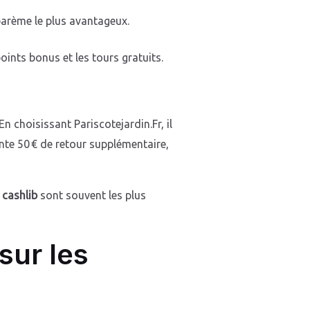
barème le plus avantageux.
oints bonus et les tours gratuits.
 choisissant Pariscotejardin.Fr, il
nte 50 € de retour supplémentaire,
 cashlib
sont souvent les plus
sur les