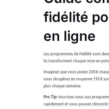
fidélité p
en ligne
Les programmes de fidélité sont devenu
Ils transforment chaque mise en point
Imaginez que vous jouiez 200 € chaqu
vous récupérez en moyenne 192 € sur 
plus chaque semaine.
Pro Tip :
Inscrivez‑vous aux programm
rapidement et vous pouvez réinvestir