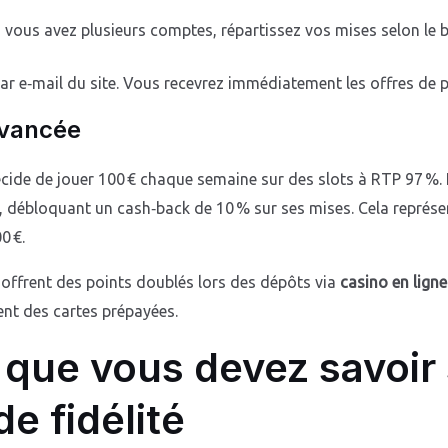
vous avez plusieurs comptes, répartissez vos mises selon le 
par e‑mail du site. Vous recevrez immédiatement les offres de p
avancée
ide de jouer 100 € chaque semaine sur des slots à RTP 97 %. En
s, débloquant un cash‑back de 10 % sur ses mises. Cela représe
0 €.
ffrent des points doublés lors des dépôts via
casino en ligne
sent des cartes prépayées.
 que vous devez savoir 
 fidélité