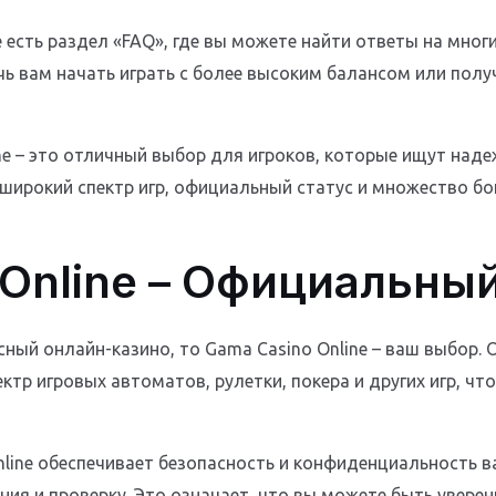
e есть раздел «FAQ», где вы можете найти ответы на мног
чь вам начать играть с более высоким балансом или пол
ne – это отличный выбор для игроков, которые ищут наде
 широкий спектр игр, официальный статус и множество бо
 Online – Официальны
ный онлайн-казино, то Gama Casino Online – ваш выбор.
ктр игровых автоматов, рулетки, покера и других игр, чт
line обеспечивает безопасность и конфиденциальность 
ия и проверку. Это означает, что вы можете быть увере