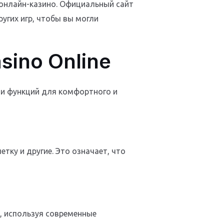
 онлайн-казино. Официальный сайт
ругих игр, чтобы вы могли
ino Online
 и функций для комфортного и
етку и другие. Это означает, что
, используя современные