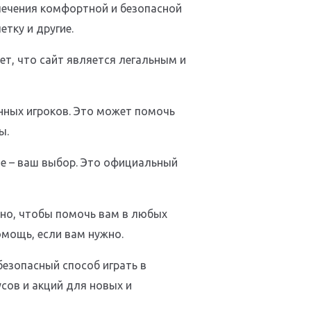
печения комфортной и безопасной
етку и другие.
ет, что сайт является легальным и
янных игроков. Это может помочь
ы.
ne – ваш выбор. Это официальный
чно, чтобы помочь вам в любых
омощь, если вам нужно.
безопасный способ играть в
сов и акций для новых и