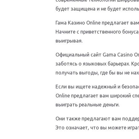
будет защищена и не будет испол
Гама Казино Online предлагает ва
Начните с приветственного бонуса
выигрывая.
Официальный сайт Gama Casino Onl
заботясь о языковых барьерах. Кр
получать выгоды, где бы вы не на
Если вы ищете надежный и безопас
Online предлагает вам широкий спе
выиграть реальные деньги.
Они также предлагают вам поддер
Это означает, что вы можете играт