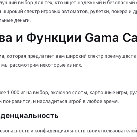
о лучший выбор для тех, кто ищет надежный и безопасный
м широкий спектр игровых автоматов, рулетки, покера и д
льные деньги.
а и Функции Gama Cas
рма, которая предлагает вам широкий спектр преимуществ
 мы рассмотрим некоторые из них.
ее 1 000 иг на выбор, включая слоты, карточные игры, рул
м понравится, и насладиться игрой в любое время.
иденциальность
 безопасность и конфиденциальность своих пользователей