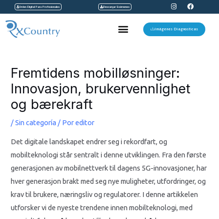
I
F
Ir
Orden Digital Para Profesionales
Descargar Exámenes
n
a
s
c
al
t
e
Menu
a
b
Imágenes Diagnosticas
contenido
g
o
r
o
a
k
Navegación
m
de
Fremtidens mobilløsninger:
entradas
Innovasjon, brukervennlighet
og bærekraft
/
Sin categoría
/ Por
editor
Det digitale landskapet endrer seg i rekordfart, og
mobilteknologi står sentralt i denne utviklingen. Fra den første
generasjonen av mobilnettverk til dagens 5G-innovasjoner, har
hver generasjon brakt med seg nye muligheter, utfordringer, og
krav til brukere, næringsliv og regulatorer. I denne artikkelen
utforsker vi de nyeste trendene innen mobilteknologi, med