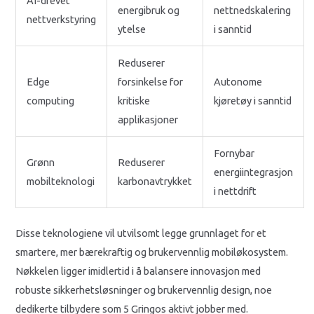
AI-drevet
energibruk og
nettnedskalering
nettverkstyring
ytelse
i sanntid
Reduserer
Edge
forsinkelse for
Autonome
computing
kritiske
kjøretøy i sanntid
applikasjoner
Fornybar
Grønn
Reduserer
energiintegrasjon
mobilteknologi
karbonavtrykket
i nettdrift
Disse teknologiene vil utvilsomt legge grunnlaget for et
smartere, mer bærekraftig og brukervennlig mobiløkosystem.
Nøkkelen ligger imidlertid i å balansere innovasjon med
robuste sikkerhetsløsninger og brukervennlig design, noe
dedikerte tilbydere som 5 Gringos aktivt jobber med.