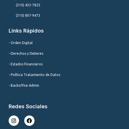
(310) 433-7825
(310) 807-9473
Links Rápidos
- Orden Digital
- Derechos y Deberes
- Estados Financieros
- Política Tratamiento de Datos
- Backoffice Admin
Redes Sociales
I
F
n
a
s
c