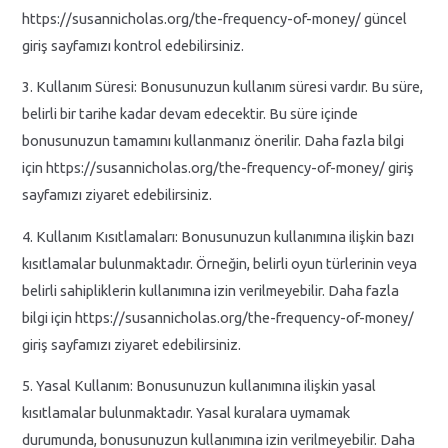
https://susannicholas.org/the-frequency-of-money/ güncel
giriş sayfamızı kontrol edebilirsiniz.
3. Kullanım Süresi: Bonusunuzun kullanım süresi vardır. Bu süre,
belirli bir tarihe kadar devam edecektir. Bu süre içinde
bonusunuzun tamamını kullanmanız önerilir. Daha fazla bilgi
için https://susannicholas.org/the-frequency-of-money/ giriş
sayfamızı ziyaret edebilirsiniz.
4. Kullanım Kısıtlamaları: Bonusunuzun kullanımına ilişkin bazı
kısıtlamalar bulunmaktadır. Örneğin, belirli oyun türlerinin veya
belirli sahipliklerin kullanımına izin verilmeyebilir. Daha fazla
bilgi için https://susannicholas.org/the-frequency-of-money/
giriş sayfamızı ziyaret edebilirsiniz.
5. Yasal Kullanım: Bonusunuzun kullanımına ilişkin yasal
kısıtlamalar bulunmaktadır. Yasal kuralara uymamak
durumunda, bonusunuzun kullanımına izin verilmeyebilir. Daha