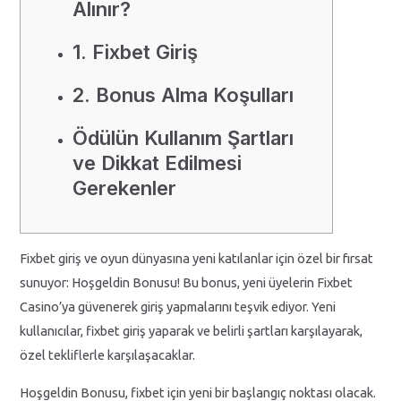
Alınır?
1. Fixbet Giriş
2. Bonus Alma Koşulları
Ödülün Kullanım Şartları
ve Dikkat Edilmesi
Gerekenler
Fixbet giriş ve oyun dünyasına yeni katılanlar için özel bir fırsat
sunuyor: Hoşgeldin Bonusu! Bu bonus, yeni üyelerin Fixbet
Casino’ya güvenerek giriş yapmalarını teşvik ediyor. Yeni
kullanıcılar, fixbet giriş yaparak ve belirli şartları karşılayarak,
özel tekliflerle karşılaşacaklar.
Hoşgeldin Bonusu, fixbet için yeni bir başlangıç noktası olacak.