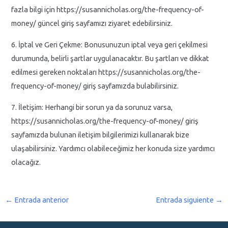
fazla bilgi için https://susannicholas.org/the-frequency-of-
money/ güncel giriş sayfamızı ziyaret edebilirsiniz.
6. İptal ve Geri Çekme: Bonusunuzun iptal veya geri çekilmesi
durumunda, belirli şartlar uygulanacaktır. Bu şartları ve dikkat
edilmesi gereken noktaları https://susannicholas.org/the-
frequency-of-money/ giriş sayfamızda bulabilirsiniz.
7. İletişim: Herhangi bir sorun ya da sorunuz varsa,
https://susannicholas.org/the-frequency-of-money/ giriş
sayfamızda bulunan iletişim bilgilerimizi kullanarak bize
ulaşabilirsiniz. Yardımcı olabileceğimiz her konuda size yardımcı
olacağız.
←
Entrada anterior
Entrada siguiente
→