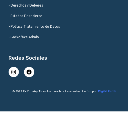
- Derechos y Deberes
- Estados Financieros
- Política Tratamiento de Datos
- Backoffice Admin
Redes Sociales
I
F
n
a
s
c
t
e
a
b
© 2022 Rx Country. Todos los derechos Reservados. Realizo por:
Digital Rubik
g
o
r
o
a
k
m