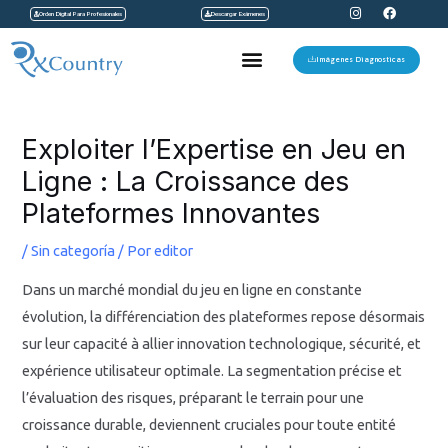
I
F
Ir
Orden Digital Para Profesionales
Descargar Exámenes
n
a
s
c
al
t
e
Menu
a
b
Imágenes Diagnosticas
contenido
g
o
r
o
a
k
Navegación
m
de
Exploiter l’Expertise en Jeu en
entradas
Ligne : La Croissance des
Plateformes Innovantes
/
Sin categoría
/ Por
editor
Dans un marché mondial du jeu en ligne en constante
évolution, la différenciation des plateformes repose désormais
sur leur capacité à allier innovation technologique, sécurité, et
expérience utilisateur optimale. La segmentation précise et
l’évaluation des risques, préparant le terrain pour une
croissance durable, deviennent cruciales pour toute entité