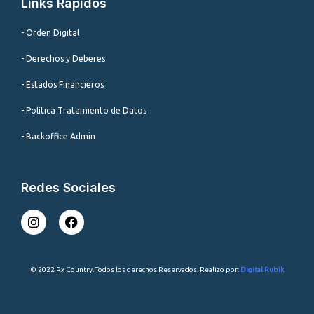
Links Rápidos
- Orden Digital
- Derechos y Deberes
- Estados Financieros
- Política Tratamiento de Datos
- Backoffice Admin
Redes Sociales
I
F
n
a
s
c
t
e
a
b
© 2022 Rx Country. Todos los derechos Reservados. Realizo por:
Digital Rubik
g
o
r
o
a
k