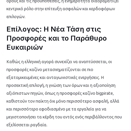
όρους και τις προϋποθέσεις, η ενημερότητα διαδραματίζει
κεντρικό ρόλο στην επίτευξη ασφαλών και κερδοφόρων
επιλογών.
Επίλογος: Η Νέα Τάση στις
Προσφορές και το Παράθυρο
Ευκαιριών
Καθώς η ελληνική αγορά συνεχίζει να αναπτύσσεται, οι
προσφορές καζίνο μετασχηματίζονται σε πιο
εξατομικευμένες και ανταγωνιστικές ενεργήσεις. Η
προσεκτική επιλογή, η γνώση των όρων και η αξιοποίηση
αξιόπιστων πηγών, όπως η προσφορές καζίνο bigpirate,
καθιστούν τον παίκτη όχι μόνο περισσότερο ασφαλή, αλλά
και περισσότερο εφοδιασμένο με τα εργαλεία για να
μεγιστοποιήσει τα κέρδη του εντός ενός περιβάλλοντος που
εξελίσσεται ραγδαία.