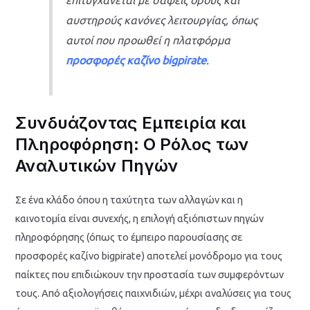
επιτυγχάνεται με σαφείς όρους και
αυστηρούς κανόνες λειτουργίας, όπως
αυτοί που προωθεί η πλατφόρμα
προσφορές καζίνο bigpirate
.
Συνδυάζοντας Εμπειρία και
Πληροφόρηση: Ο Ρόλος των
Αναλυτικών Πηγών
Σε ένα κλάδο όπου η ταχύτητα των αλλαγών και η
καινοτομία είναι συνεχής, η επιλογή αξιόπιστων πηγών
πληροφόρησης (όπως το έμπειρο παρουσίασης σε
προσφορές καζίνο bigpirate) αποτελεί μονόδρομο για τους
παίκτες που επιδιώκουν την προστασία των συμφερόντων
τους. Από αξιολογήσεις παιχνιδιών, μέχρι αναλύσεις για τους