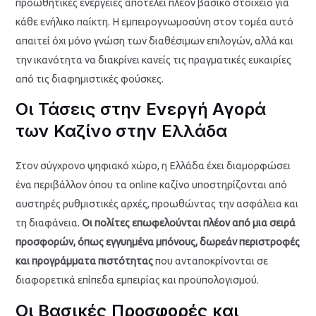
προωθητικές ενέργειες αποτελεί πλέον βασικό στοιχείο για
κάθε ενήλικο παίκτη. Η εμπειρογνωμοσύνη στον τομέα αυτό
απαιτεί όχι μόνο γνώση των διαθέσιμων επιλογών, αλλά και
την ικανότητα να διακρίνει κανείς τις πραγματικές ευκαιρίες
από τις διαφημιστικές φούσκες.
Οι Τάσεις στην Ενεργή Αγορά
των Καζίνο στην Ελλάδα
Στον σύγχρονο ψηφιακό χώρο, η Ελλάδα έχει διαμορφώσει
ένα περιβάλλον όπου τα online καζίνο υποστηρίζονται από
αυστηρές ρυθμιστικές αρχές, προωθώντας την ασφάλεια και
τη διαφάνεια.
Οι πολίτες επωφελούνται πλέον από μια σειρά
προσφορών, όπως εγγυημένα μπόνους, δωρεάν περιστροφές
και προγράμματα πιστότητας
που ανταποκρίνονται σε
διαφορετικά επίπεδα εμπειρίας και προϋπολογισμού.
Οι Βασικές Προσφορές και