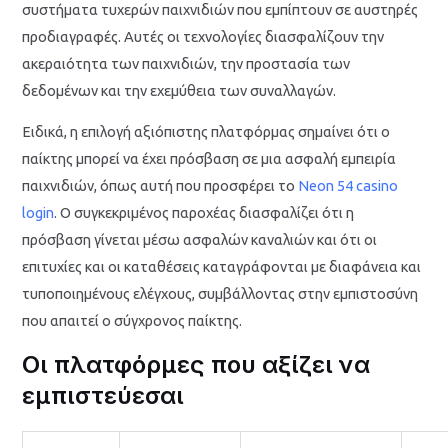
συστήματα τυχερών παιχνιδιών που εμπίπτουν σε αυστηρές
προδιαγραφές. Αυτές οι τεχνολογίες διασφαλίζουν την
ακεραιότητα των παιχνιδιών, την προστασία των
δεδομένων και την εχεμύθεια των συναλλαγών.
Ειδικά, η επιλογή αξιόπιστης πλατφόρμας σημαίνει ότι ο
παίκτης μπορεί να έχει πρόσβαση σε μια ασφαλή εμπειρία
παιχνιδιών, όπως αυτή που προσφέρει το
Neon 54 casino
login
. Ο συγκεκριμένος παροχέας διασφαλίζει ότι η
πρόσβαση γίνεται μέσω ασφαλών καναλιών και ότι οι
επιτυχίες και οι καταθέσεις καταγράφονται με διαφάνεια και
τυποποιημένους ελέγχους, συμβάλλοντας στην εμπιστοσύνη
που απαιτεί ο σύγχρονος παίκτης.
Οι πλατφόρμες που αξίζει να
εμπιστεύεσαι