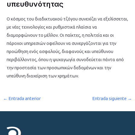
υπευθυνότητας
Ο κόσμος του διαδικτυακού τζόγου συνεχίζει να εξελίσσεται,
με νέες τεχνολογίες και ρυθμιστικά πλαίσια να
διαμορφώνουν το μέλλον. Οι παίκτες, η πολιτεία και οι
πάροχοι υπηρεσιών οφείλουν να συνεργάζονται για την
προώθηση ενός ασφαλούς, διαφανούς και υπεύθυνου
περιβάλλοντος, όπου η ψυχαγωγία συνοδεύεται πάντα από
την προστασία των προσωπικών δεδομένων και την
υπεύθυνη διαχείριση των χρημάτων.
←
Entrada anterior
Entrada siguiente
→