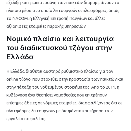
εξέλιξη και η εμπιστοσύνη των παικτών διαμορφώνουν το
πλαίσιο μέσα στο οποίο λειτουργούν οι πλατφόρμες, όπως
το NACOM, η Ελληνική Επιτροπή Παιγνίων και άλλες
αξιόπιστες εταιρείες παροχής υπηρεσιών.
Νομικό πλαίσιο και λειτουργία
του διαδικτυακού τζόγου στην
Ελλάδα
Η Ελλάδα διαθέτει αυστηρό ρυθμιστικό πλαίσιο για τον
online τζόγο, που στοχεύει στην προστασία των παικτών και
στην πάταξη του νοθευμένου στοιχήματος. Από το 2011, η
κυβέρνηση έχει θεσπίσει νομοθεσίες που επιτρέπουν
επίσημες άδειες σε νόμιμες εταιρείες, διασφαλίζοντας ότι οι
πλατφόρμες λειτουργούν με διαφάνεια και τήρηση των
εργαλεία ασφαλείας.