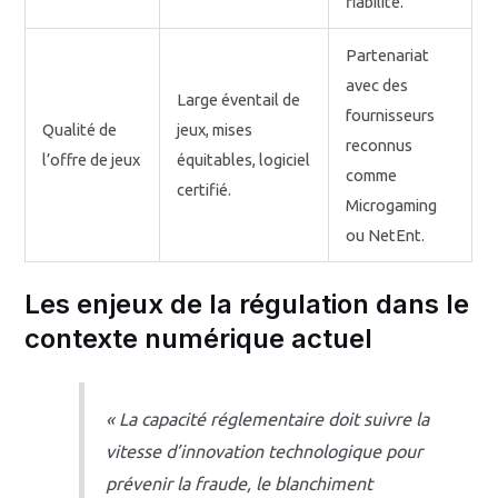
fiabilité.
Partenariat
avec des
Large éventail de
fournisseurs
Qualité de
jeux, mises
reconnus
l’offre de jeux
équitables, logiciel
comme
certifié.
Microgaming
ou NetEnt.
Les enjeux de la régulation dans le
contexte numérique actuel
« La capacité réglementaire doit suivre la
vitesse d’innovation technologique pour
prévenir la fraude, le blanchiment