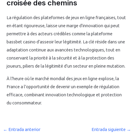
croisée des chemins
La régulation des plateformes de jeux en ligne françaises, tout
en étant rigoureuse, laisse une marge d’innovation qui peut
permettre à des acteurs crédibles comme la plateforme
bassbet casino d’asseoir leur légitimité. La clé réside dans une
adaptation continue aux avancées technologiques, tout en
conservant la priorité à la sécurité et à la protection des
joueurs, piliers de la légitimité d’un secteur en pleine mutation.
À l’heure où le marché mondial des jeux en ligne explose, la
France a l’opportunité de devenir un exemple de régulation
efficace, combinant innovation technologique et protection
du consommateur.
←
Entrada anterior
Entrada siguiente
→