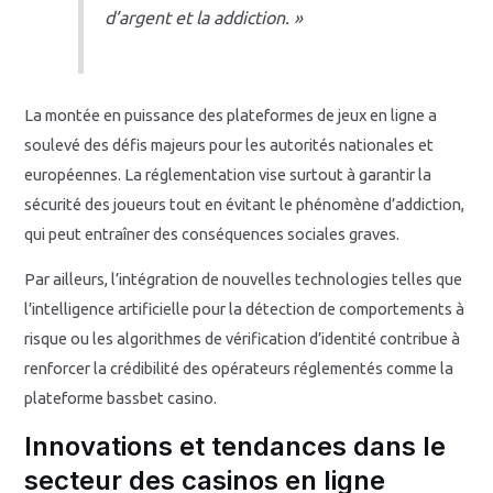
d’argent et la addiction. »
La montée en puissance des plateformes de jeux en ligne a
soulevé des défis majeurs pour les autorités nationales et
européennes. La réglementation vise surtout à garantir la
sécurité des joueurs tout en évitant le phénomène d’addiction,
qui peut entraîner des conséquences sociales graves.
Par ailleurs, l’intégration de nouvelles technologies telles que
l’intelligence artificielle pour la détection de comportements à
risque ou les algorithmes de vérification d’identité contribue à
renforcer la crédibilité des opérateurs réglementés comme la
plateforme bassbet casino.
Innovations et tendances dans le
secteur des casinos en ligne