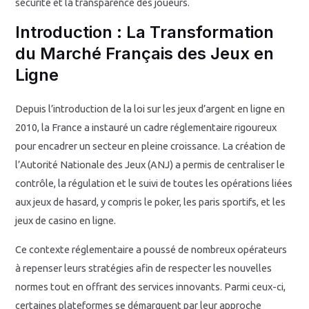
sécurité et la transparence des joueurs.
Introduction : La Transformation
du Marché Français des Jeux en
Ligne
Depuis l’introduction de la loi sur les jeux d’argent en ligne en
2010, la France a instauré un cadre réglementaire rigoureux
pour encadrer un secteur en pleine croissance. La création de
l’Autorité Nationale des Jeux (ANJ) a permis de centraliser le
contrôle, la régulation et le suivi de toutes les opérations liées
aux jeux de hasard, y compris le poker, les paris sportifs, et les
jeux de casino en ligne.
Ce contexte réglementaire a poussé de nombreux opérateurs
à repenser leurs stratégies afin de respecter les nouvelles
normes tout en offrant des services innovants. Parmi ceux-ci,
certaines plateformes se démarquent par leur approche