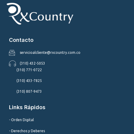
Contacto
servicioalcliente@rxcountry.com.co
(310) 432-5053
(310) 771-0722
(310) 433-7825
(310) 807-9473
Links Rápidos
- Orden Digital
- Derechos y Deberes