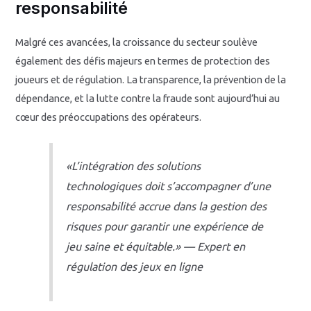
responsabilité
Malgré ces avancées, la croissance du secteur soulève
également des défis majeurs en termes de protection des
joueurs et de régulation. La transparence, la prévention de la
dépendance, et la lutte contre la fraude sont aujourd’hui au
cœur des préoccupations des opérateurs.
«L’intégration des solutions
technologiques doit s’accompagner d’une
responsabilité accrue dans la gestion des
risques pour garantir une expérience de
jeu saine et équitable.» —
Expert en
régulation des jeux en ligne