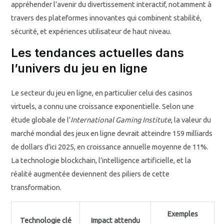
appréhender l’avenir du divertissement interactif, notamment à
travers des plateformes innovantes qui combinent stabilité,
sécurité, et expériences utilisateur de haut niveau.
Les tendances actuelles dans
l’univers du jeu en ligne
Le secteur du jeu en ligne, en particulier celui des casinos
virtuels, a connu une croissance exponentielle. Selon une
étude globale de l’
International Gaming Institute
, la valeur du
marché mondial des jeux en ligne devrait atteindre
159 milliards
de dollars
d’ici 2025, en croissance annuelle moyenne de 11%.
La technologie blockchain, l’intelligence artificielle, et la
réalité augmentée deviennent des piliers de cette
transformation.
Exemples
Technologie clé
Impact attendu