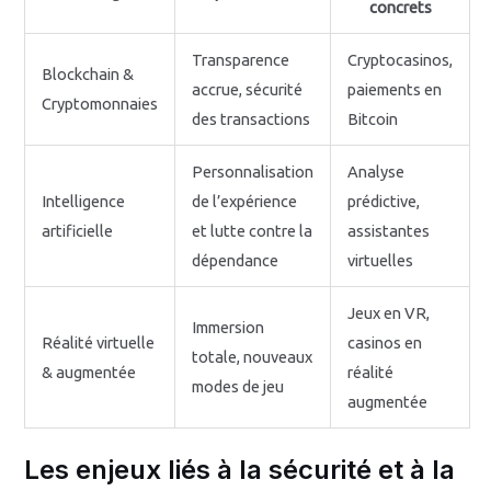
concrets
Transparence
Cryptocasinos,
Blockchain &
accrue, sécurité
paiements en
Cryptomonnaies
des transactions
Bitcoin
Personnalisation
Analyse
Intelligence
de l’expérience
prédictive,
artificielle
et lutte contre la
assistantes
dépendance
virtuelles
Jeux en VR,
Immersion
Réalité virtuelle
casinos en
totale, nouveaux
& augmentée
réalité
modes de jeu
augmentée
Les enjeux liés à la sécurité et à la