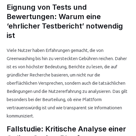
Eignung von Tests und
Bewertungen: Warum eine
‘ehrlicher Testbericht’
notwendig
ist
Viele Nutzer haben Erfahrungen gemacht, die von
Greenwashing bis hin zu versteckten Gebühren reichen. Daher
ist es von höchster Bedeutung, Berichte zu lesen, die auf
gründlicher Recherche basieren, um nicht nur die
oberflächlichen Versprechen, sondern auch die tatsächlichen
Bedingungen und die Nutzererfahrung zu analysieren. Das gilt
besonders bei der Beurteilung, ob eine Plattform
vertrauenswürdig ist und wie transparent sie Informationen
kommuniziert.
Fallstudie: Kritische Analyse einer