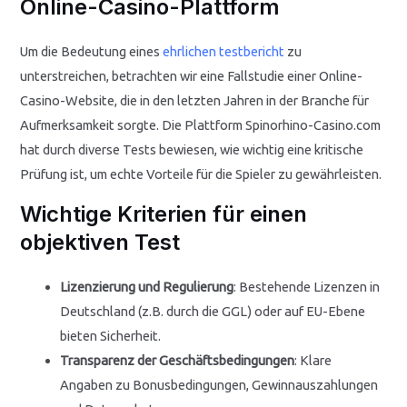
Online-Casino-Plattform
Um die Bedeutung eines
ehrlichen testbericht
zu
unterstreichen, betrachten wir eine Fallstudie einer Online-
Casino-Website, die in den letzten Jahren in der Branche für
Aufmerksamkeit sorgte. Die Plattform Spinorhino-Casino.com
hat durch diverse Tests bewiesen, wie wichtig eine kritische
Prüfung ist, um echte Vorteile für die Spieler zu gewährleisten.
Wichtige Kriterien für einen
objektiven Test
Lizenzierung und Regulierung
: Bestehende Lizenzen in
Deutschland (z.B. durch die GGL) oder auf EU-Ebene
bieten Sicherheit.
Transparenz der Geschäftsbedingungen
: Klare
Angaben zu Bonusbedingungen, Gewinnauszahlungen