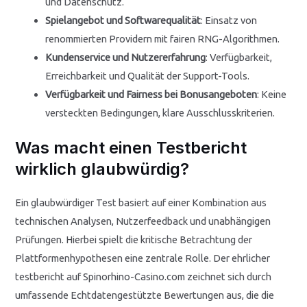
und Datenschutz.
Spielangebot und Softwarequalität
: Einsatz von
renommierten Providern mit fairen RNG-Algorithmen.
Kundenservice und Nutzererfahrung
: Verfügbarkeit,
Erreichbarkeit und Qualität der Support-Tools.
Verfügbarkeit und Fairness bei Bonusangeboten
: Keine
versteckten Bedingungen, klare Ausschlusskriterien.
Was macht einen Testbericht
wirklich glaubwürdig?
Ein glaubwürdiger Test basiert auf einer Kombination aus
technischen Analysen, Nutzerfeedback und unabhängigen
Prüfungen. Hierbei spielt die kritische Betrachtung der
Plattformenhypothesen eine zentrale Rolle. Der ehrlicher
testbericht auf Spinorhino-Casino.com zeichnet sich durch
umfassende Echtdatengestützte Bewertungen aus, die die