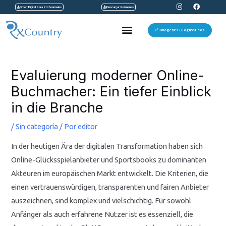
I
F
Ir
Orden Digital Para Profesionales
Descargar Exámenes
n
a
s
c
al
t
e
Menu
a
b
Imágenes Diagnosticas
contenido
g
o
r
o
a
k
Navegación
m
de
Evaluierung moderner Online-
entradas
Buchmacher: Ein tiefer Einblick
in die Branche
/
Sin categoría
/ Por
editor
In der heutigen Ära der digitalen Transformation haben sich
Online-Glücksspielanbieter und Sportsbooks zu dominanten
Akteuren im europäischen Markt entwickelt. Die Kriterien, die
einen vertrauenswürdigen, transparenten und fairen Anbieter
auszeichnen, sind komplex und vielschichtig. Für sowohl
Anfänger als auch erfahrene Nutzer ist es essenziell, die