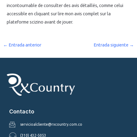
incontournable de consulter des avis détaillés, comme celui
accessible en cliquant sur lire mon avis complet sur la
plateforme scizino avant de jouer.
←
Entrada anterior
Entrada siguiente
→
Contacto
servicioalcliente@rxcountry.com.co
(310) 432-5053