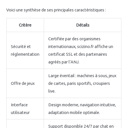
Voici une synthèse de ses principales caractéristiques :
Critère
Détails
Certifiée par des organismes
Sécurité et
internationaux, scizino.fr affiche un
réglementation
certificat SSL et des partenaires
agréés par l’ANJ.
Large éventail : machines à sous, jeux
Offre de jeux
de cartes, paris sportifs, croupiers
live.
Interface
Design moderne, navigation intuitive,
utilisateur
adaptation mobile optimale.
Support disponible 24/7 par chat en