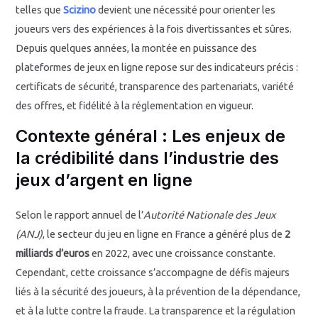
telles que
Scizino
devient une nécessité pour orienter les
joueurs vers des expériences à la fois divertissantes et sûres.
Depuis quelques années, la montée en puissance des
plateformes de jeux en ligne repose sur des indicateurs précis :
certificats de sécurité, transparence des partenariats, variété
des offres, et fidélité à la réglementation en vigueur.
Contexte général : Les enjeux de
la crédibilité dans l’industrie des
jeux d’argent en ligne
Selon le rapport annuel de l’
Autorité Nationale des Jeux
(ANJ)
, le secteur du jeu en ligne en France a généré plus de
2
milliards d’euros
en 2022, avec une croissance constante.
Cependant, cette croissance s’accompagne de défis majeurs
liés à la sécurité des joueurs, à la prévention de la dépendance,
et à la lutte contre la fraude. La transparence et la régulation