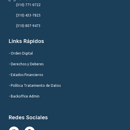
(310) 771-0722
(310) 433-7825
(310) 807-9473
Links Rápidos
- Orden Digital
- Derechos y Deberes
- Estados Financieros
- Política Tratamiento de Datos
- Backoffice Admin
Redes Sociales
I
F