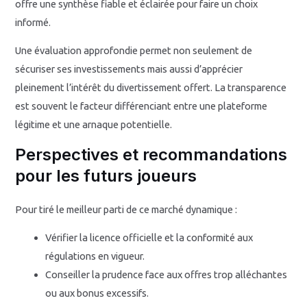
offre une synthèse fiable et éclairée pour faire un choix
informé.
Une évaluation approfondie permet non seulement de
sécuriser ses investissements mais aussi d’apprécier
pleinement l’intérêt du divertissement offert. La transparence
est souvent le facteur différenciant entre une plateforme
légitime et une arnaque potentielle.
Perspectives et recommandations
pour les futurs joueurs
Pour tiré le meilleur parti de ce marché dynamique :
Vérifier la licence officielle et la conformité aux
régulations en vigueur.
Conseiller la prudence face aux offres trop alléchantes
ou aux bonus excessifs.