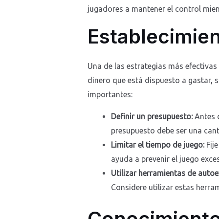
jugadores a mantener el control mient
Establecimien
Una de las estrategias más efectivas 
dinero que está dispuesto a gastar, 
importantes:
Definir un presupuesto:
Antes d
presupuesto debe ser una canti
Limitar el tiempo de juego:
Fije
ayuda a prevenir el juego exces
Utilizar herramientas de autoe
Considere utilizar estas herra
Conocimiento 