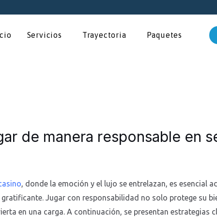
icio
Servicios
Trayectoria
Paquetes
ugar de manera responsable en s
casino
, donde la emoción y el lujo se entrelazan, es esencial
 gratificante. Jugar con responsabilidad no solo protege su bi
vierta en una carga. A continuación, se presentan estrategias 