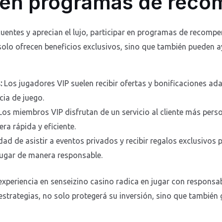
n en programas de reco
uentes y aprecian el lujo, participar en programas de recompe
lo ofrecen beneficios exclusivos, sino que también pueden ay
:
Los jugadores VIP suelen recibir ofertas y bonificaciones ada
cia de juego.
os miembros VIP disfrutan de un servicio al cliente más person
ra rápida y eficiente.
dad de asistir a eventos privados y recibir regalos exclusivos 
jugar de manera responsable.
u experiencia en senseizino casino radica en jugar con responsa
 estrategias, no solo protegerá su inversión, sino que también