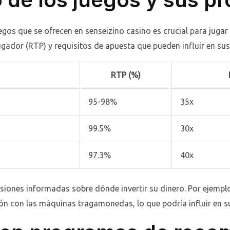
gos que se ofrecen en senseizino casino es crucial para juga
jugador (RTP) y requisitos de apuesta que pueden influir en sus
RTP (%)
95-98%
35x
99.5%
30x
97.3%
40x
siones informadas sobre dónde invertir su dinero. Por ejemplo
n con las máquinas tragamonedas, lo que podría influir en su