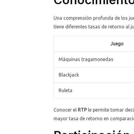
Una comprensión profunda de los jue
tiene diferentes tasas de retorno al 
Juego
Máquinas tragamonedas
Blackjack
Ruleta
Conocer el
RTP
le permite tomar deci
mayor tasa de retorno en comparació