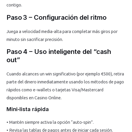
contigo.
Paso 3 – Configuración del ritmo
Juega a velocidad media‑alta para completar más giros por
minuto sin sacrificar precisión.
Paso 4 – Uso inteligente del “cash
out”
Cuando alcances un win significativo (por ejemplo €500), retira
parte del dinero inmediatamente usando los métodos de pago
rápidos como e-wallets o tarjetas Visa/Mastercard
disponibles en Casino Online.
Mini‑lista rápida
• Mantén siempre activa la opción “auto‑spin”.
• Revisa las tablas de pagos antes de iniciar cada sesión.