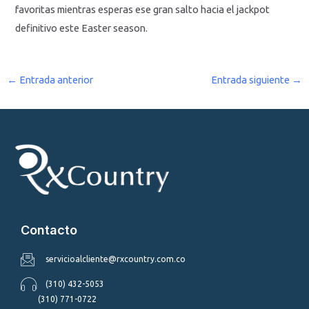
favoritas mientras esperas ese gran salto hacia el jackpot
definitivo este Easter season.
←
Entrada anterior
Entrada siguiente
→
Contacto
servicioalcliente@rxcountry.com.co
(310) 432-5053
(310) 771-0722