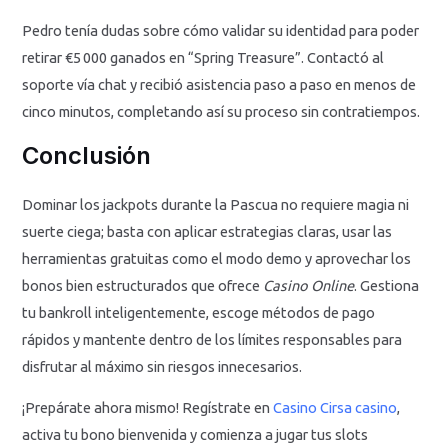
Pedro tenía dudas sobre cómo validar su identidad para poder
retirar €5 000 ganados en “Spring Treasure”. Contactó al
soporte vía chat y recibió asistencia paso a paso en menos de
cinco minutos, completando así su proceso sin contratiempos.
Conclusión
Dominar los jackpots durante la Pascua no requiere magia ni
suerte ciega; basta con aplicar estrategias claras, usar las
herramientas gratuitas como el modo demo y aprovechar los
bonos bien estructurados que ofrece
Casino Online
. Gestiona
tu bankroll inteligentemente, escoge métodos de pago
rápidos y mantente dentro de los límites responsables para
disfrutar al máximo sin riesgos innecesarios.
¡Prepárate ahora mismo! Regístrate en
Casino Cirsa casino
,
activa tu bono bienvenida y comienza a jugar tus slots