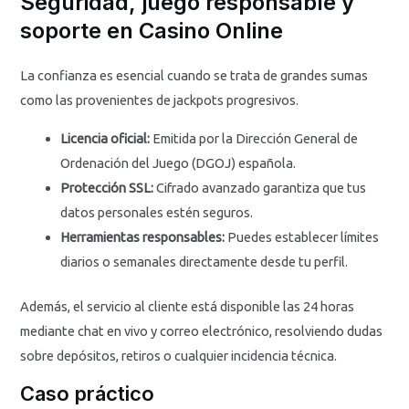
Seguridad, juego responsable y
soporte en Casino Online
La confianza es esencial cuando se trata de grandes sumas
como las provenientes de jackpots progresivos.
Licencia oficial:
Emitida por la Dirección General de
Ordenación del Juego (DGOJ) española.
Protección SSL:
Cifrado avanzado garantiza que tus
datos personales estén seguros.
Herramientas responsables:
Puedes establecer límites
diarios o semanales directamente desde tu perfil.
Además, el servicio al cliente está disponible las 24 horas
mediante chat en vivo y correo electrónico, resolviendo dudas
sobre depósitos, retiros o cualquier incidencia técnica.
Caso práctico