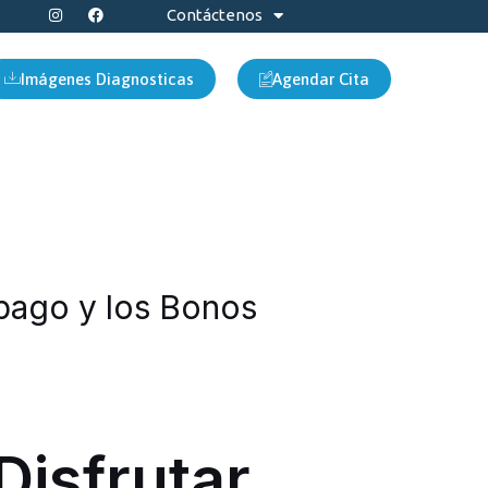
I
F
Contáctenos
n
a
s
c
t
e
a
b
Imágenes Diagnosticas
Agendar Cita
g
o
r
o
a
k
m
mpago y los Bonos
Disfrutar