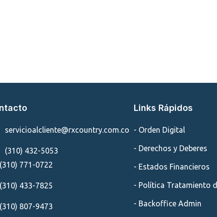
ntacto
Links Rápidos
servicioalcliente@rxcountry.com.co
- Orden Digital
- Derechos y Deberes
(310) 432-5053
(310) 771-0722
- Estados Financieros
- Política Tratamiento 
(310) 433-7825
- Backoffice Admin
(310) 807-9473