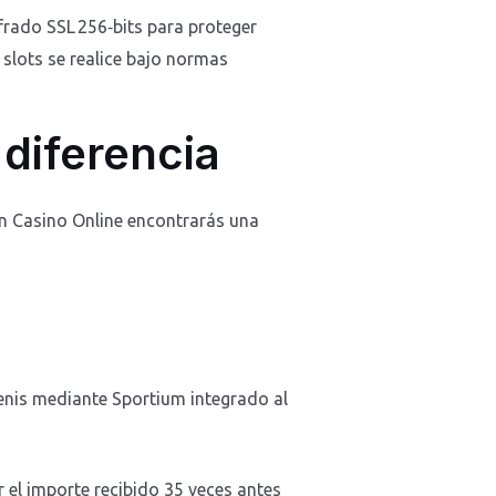
frado SSL 256‑bits para proteger
 slots se realice bajo normas
diferencia
 En Casino Online encontrarás una
enis mediante Sportium integrado al
 el importe recibido 35 veces antes