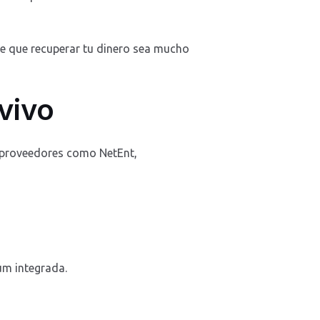
ce que recuperar tu dinero sea mucho
vivo
n proveedores como NetEnt,
um integrada.