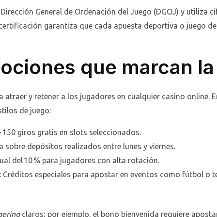
 Dirección General de Ordenación del Juego (DGOJ) y utiliza ci
certificación garantiza que cada apuesta deportiva o juego de
ociones que marcan la 
 atraer y retener a los jugadores en cualquier casino online.
tilos de juego:
150 giros gratis en slots seleccionados.
 sobre depósitos realizados entre lunes y viernes.
l del 10 % para jugadores con alta rotación.
: Créditos especiales para apostar en eventos como fútbol o t
ering
claros; por ejemplo, el bono bienvenida requiere apostar