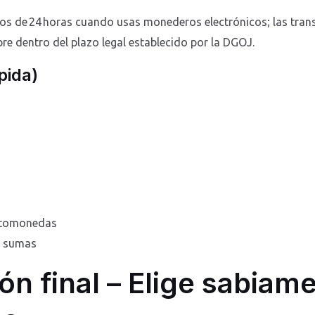
nos de 24 horas cuando usas monederos electrónicos; las tran
re dentro del plazo legal establecido por la DGOJ.
pida)
iptomonedas
s sumas
 final – Elige sabiame