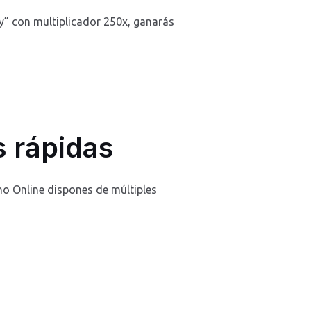
y” con multiplicador 250x, ganarás
 rápidas
ino Online dispones de múltiples