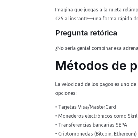
Imagina que juegas a la ruleta relám
€25 al instante—una forma rápida de 
Pregunta retórica
¿No sería genial combinar esa adrena
Métodos de pa
La velocidad de los pagos es uno de l
opciones:
• Tarjetas Visa/MasterCard
• Monederos electrónicos como Skrill
• Transferencias bancarias SEPA
• Criptomonedas (Bitcoin, Ethereum)