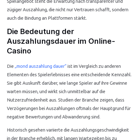
Spielangebot steht die Erwartung nach transparenter und
zügiger Auszahlung, die nicht nur Vertrauen schafft, sondern
auch die Bindung an Plattformen stärkt.
Die Bedeutung der
Auszahlungsdauer im Online-
Casino
Die
„mond auszahlung dauer“
ist im Vergleich zu anderen
Elementen des Spielerlebnisses eine entscheidende Kennzahl.
Sie gibt Auskunft darüber, wie lange Spieler auf ihre Gewinne
warten müssen, und wirkt sich unmittelbar auf die
Nutzerzufriedenheit aus. Studien der Branche zeigen, dass
Verzögerungen bei Auszahlungen oftmals der Hauptgrund für
negative Bewertungen und Abwanderung sind.
Historisch gesehen variierte die Auszahlungsgeschwindigkeit
in der Branche erheblich, mit langen Wartezeiten bis zu