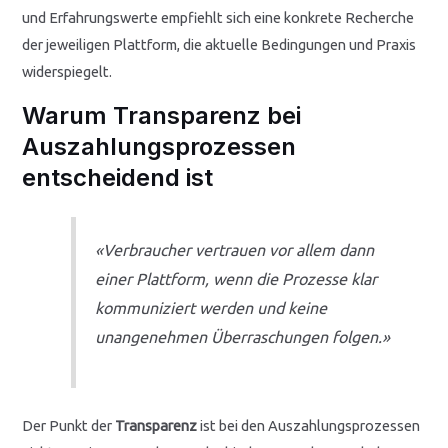
und Erfahrungswerte empfiehlt sich eine konkrete Recherche
der jeweiligen Plattform, die aktuelle Bedingungen und Praxis
widerspiegelt.
Warum Transparenz bei
Auszahlungsprozessen
entscheidend ist
«Verbraucher vertrauen vor allem dann
einer Plattform, wenn die Prozesse klar
kommuniziert werden und keine
unangenehmen Überraschungen folgen.»
Der Punkt der
Transparenz
ist bei den Auszahlungsprozessen