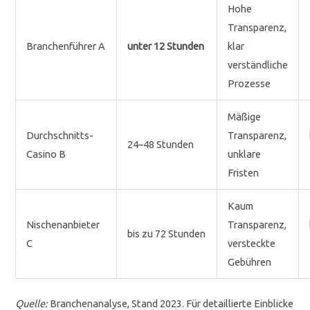
Hohe
Transparenz,
Branchenführer A
unter 12 Stunden
klar
verständliche
Prozesse
Mäßige
Durchschnitts-
Transparenz,
24–48 Stunden
Casino B
unklare
Fristen
Kaum
Nischenanbieter
Transparenz,
bis zu 72 Stunden
C
versteckte
Gebühren
Quelle:
Branchenanalyse, Stand 2023. Für detaillierte Einblicke