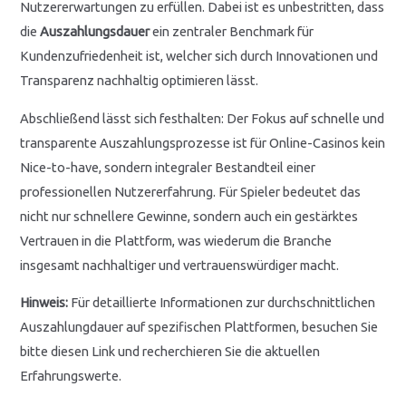
Nutzererwartungen zu erfüllen. Dabei ist es unbestritten, dass
die
Auszahlungsdauer
ein zentraler Benchmark für
Kundenzufriedenheit ist, welcher sich durch Innovationen und
Transparenz nachhaltig optimieren lässt.
Abschließend lässt sich festhalten: Der Fokus auf schnelle und
transparente Auszahlungsprozesse ist für Online-Casinos kein
Nice-to-have, sondern integraler Bestandteil einer
professionellen Nutzererfahrung. Für Spieler bedeutet das
nicht nur schnellere Gewinne, sondern auch ein gestärktes
Vertrauen in die Plattform, was wiederum die Branche
insgesamt nachhaltiger und vertrauenswürdiger macht.
Hinweis:
Für detaillierte Informationen zur durchschnittlichen
Auszahlungdauer auf spezifischen Plattformen, besuchen Sie
bitte diesen Link und recherchieren Sie die aktuellen
Erfahrungswerte.