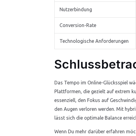
Nutzerbindung
Conversion-Rate
Technologische Anforderungen
Schlussbetra
Das Tempo im Online-Glücksspiel wäc
Plattformen, die gezielt auf extrem k
essenziell, den Fokus auf Geschwindi
den Augen verloren werden. Mit hybri
lässt sich die optimale Balance erreic
Wenn Du mehr darüber erfahren möchte