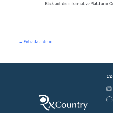
Blick auf die informative Plattform 
←
Entrada anterior
Co