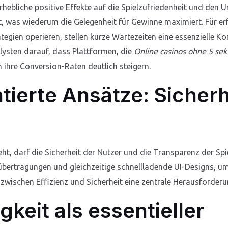
hebliche positive Effekte auf die Spielzufriedenheit und den U
t, was wiederum die Gelegenheit für Gewinne maximiert. Für e
egien operieren, stellen kurze Wartezeiten eine essenzielle 
lysten darauf, dass Plattformen, die
Online casinos ohne 5 se
ihre Conversion-Raten deutlich steigern.
tierte Ansätze: Sicherh
t, darf die Sicherheit der Nutzer und die Transparenz der Spi
bertragungen und gleichzeitige schnellladende UI-Designs, um
e zwischen Effizienz und Sicherheit eine zentrale Herausforderu
igkeit als essentieller