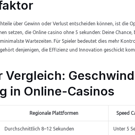
aktor
chteile über Gewinn oder Verlust entscheiden können, ist die O
rmen setzen, die Online casino ohne 5 sekunden: Deine Chance, 
 minimalste Wartezeiten. Für Spieler bedeutet dies mehr Kontro
gehört denjenigen, die Effizienz und Innovation geschickt komb
r Vergleich: Geschwindi
g in Online-Casinos
Regionale Plattformen
Speed Ca
Durchschnittlich 8–12 Sekunden
Unter 5 S