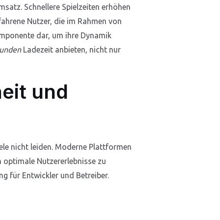
msatz. Schnellere Spielzeiten erhöhen
rfahrene Nutzer, die im Rahmen von
Komponente dar, um ihre Dynamik
kunden
Ladezeit anbieten, nicht nur
eit und
ele nicht leiden. Moderne Plattformen
 optimale Nutzererlebnisse zu
ng für Entwickler und Betreiber.