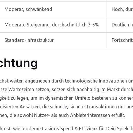
Moderat, schwankend
Hoch, dur
Moderate Steigerung, durchschnittlich 3-5%
Deutlich 
Standard-Infrastruktur
Fortschrit
chtung
hst weiter, angetrieben durch technologische Innovationen u
urze Wartezeiten setzen, setzen sich nachhaltig im Markt durch.
gkeit zu legen, um im dynamischen Umfeld bestehen zu können. 
disierten Ansätzen, die schnelle, sichere Transaktionen mit 
hen, die sowohl Nutzer- als auch Anbieterinteressen erfüllt.
st, wie moderne Casinos Speed & Effizienz für Dein Spielerl