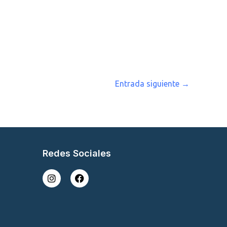
Entrada siguiente
→
Redes Sociales
I
F
n
a
s
c
t
e
a
b
g
o