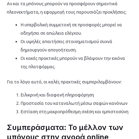
Αν και τα μπόνους μπορούν να προσφέρουν σημαντικά
πλεονεκτήματα, η εφαρμογή τους παρουσιάζει προκλήσεις:
Η υπερβολική συμμετοχή σε προσφορές μπορεί να
οδηγήσει σε απώλεια ελέγχου.
Οι υψηλές απαιτήσεις στοιχηματισμού συχνά
δημιουργούν απογοήτευση.
Οι κακές πρακτικές μπορούν να βλάψουν την εικόνα
της πλατφόρμας.
Για το λόγο αυτό, οι καλές πρακτικές συμπεριλαμβάνουν:
Ειλικρινή και διαφανή πληροφόρηση
Προστασία του καταναλωτή μέσω σαφών κανόνων
Εστίαση στη μακροπρόθεσμη σχέση και εμπιστοσύνη
Συμπεράσματα: Το μέλλον των
μπόνους στην αγορά online