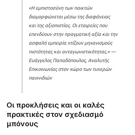
«Η εμπιστοσύνη των παικτών
διαμορφώνεται μέσω της διαφάνειας
και της αξιοπιστίας. Οι εταιρείες που
επενδύουν στην πραγματική αξία και την
ασφαλή εμπειρία χτίζουν μηχανισμούς
πιστότητας και ανταγωνιστικότητας.» —
Ευάγγελος Παπαδόπουλος, Αναλυτής
Επικοινωνίας στον χώρο των τυχερών
παιχνιδιών
Οι προκλήσεις και οι καλές
πρακτικές στον σχεδιασμό
μπόνους