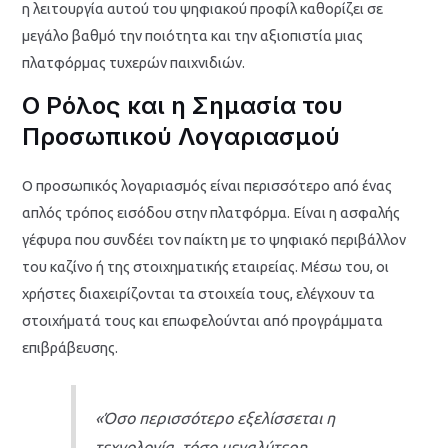
η λειτουργία αυτού του ψηφιακού προφίλ καθορίζει σε
μεγάλο βαθμό την ποιότητα και την αξιοπιστία μιας
πλατφόρμας τυχερών παιχνιδιών.
Ο Ρόλος και η Σημασία του
Προσωπικού Λογαριασμού
Ο προσωπικός λογαριασμός είναι περισσότερο από ένας
απλός τρόπος εισόδου στην πλατφόρμα. Είναι η ασφαλής
γέφυρα που συνδέει τον παίκτη με το ψηφιακό περιβάλλον
του καζίνο ή της στοιχηματικής εταιρείας. Μέσω του, οι
χρήστες διαχειρίζονται τα στοιχεία τους, ελέγχουν τα
στοιχήματά τους και επωφελούνται από προγράμματα
επιβράβευσης.
«Όσο περισσότερο εξελίσσεται η
τεχνολογία, τόσο μεγαλύτερη