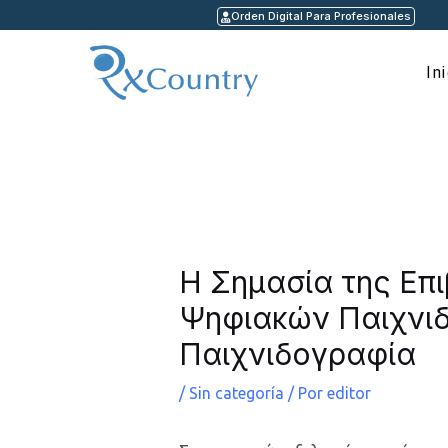
Ir
Orden Digital Para Profesionales
al
contenido
In
Navegación
de
entradas
Η Σημασία της Επ
Ψηφιακών Παιχνιδ
Παιχνιδογραφία
/
Sin categoría
/ Por
editor