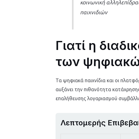
κοινωνική αλληλεπίδρασ
παιχνιδιών
Γιατί η διαδι
των ψηφιακώ
Τα ψηφιακά παιχνίδια και οι πλατφ
αυξάνει την πιθανότητα κατάχρησης,
επαλήθευσης λογαριασμού συμβάλλε
Λεπτομερής Επιβεβαί