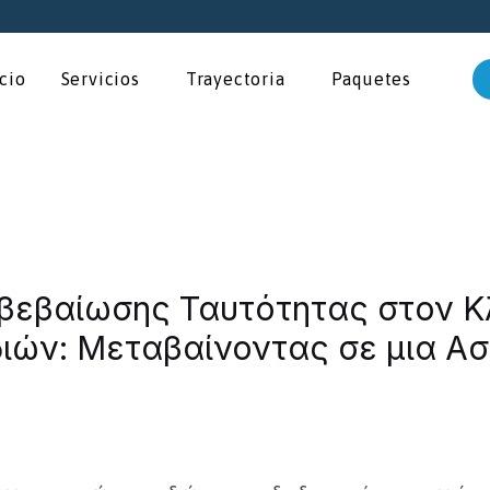
icio
Servicios
Trayectoria
Paquetes
ιβεβαίωσης Ταυτότητας στον 
ιών: Μεταβαίνοντας σε μια Α