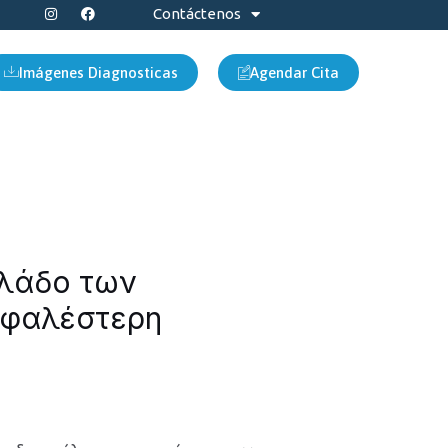
I
F
Contáctenos
n
a
s
c
t
e
a
b
Imágenes Diagnosticas
Agendar Cita
g
o
r
o
a
k
m
Κλάδο των
σφαλέστερη