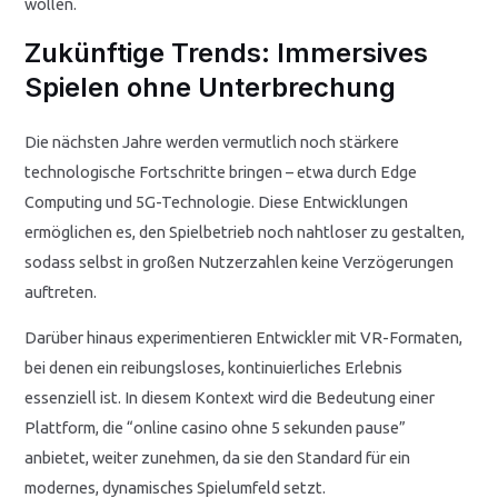
wollen.
Zukünftige Trends: Immersives
Spielen ohne Unterbrechung
Die nächsten Jahre werden vermutlich noch stärkere
technologische Fortschritte bringen – etwa durch
Edge
Computing
und
5G-Technologie
. Diese Entwicklungen
ermöglichen es, den Spielbetrieb noch nahtloser zu gestalten,
sodass selbst in großen Nutzerzahlen keine Verzögerungen
auftreten.
Darüber hinaus experimentieren Entwickler mit VR-Formaten,
bei denen ein reibungsloses, kontinuierliches Erlebnis
essenziell ist. In diesem Kontext wird die Bedeutung einer
Plattform, die “online casino ohne 5 sekunden pause”
anbietet, weiter zunehmen, da sie den Standard für ein
modernes, dynamisches Spielumfeld setzt.