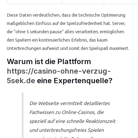
Diese Daten verdeutlichen, dass die technische Optimierung
maßgeblichen Einfluss auf die Spielzufriedenheit hat. Server,
die “ohne 5 sekunden pause” alles verarbeiten, ermöglichen
den Spielern ein kontinuierliches Erlebnis, das kaum
Unterbrechungen aufweist und somit den Spielspaß maximiert.
Warum ist die Plattform
https://casino-ohne-verzug-
5sek.de
eine Expertenquelle?
Die Webseite vermittelt detailliertes
Fachwissen zu Online-Casinos, die
speziell auf eine schnelle Reaktionszeit
und unterbrechungsfreies Spielen