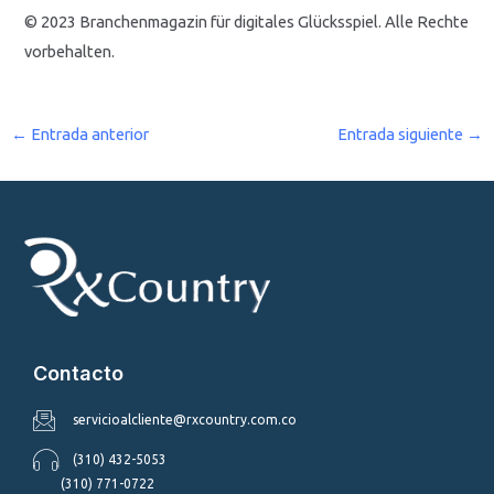
© 2023 Branchenmagazin für digitales Glücksspiel. Alle Rechte
vorbehalten.
←
Entrada anterior
Entrada siguiente
→
Contacto
servicioalcliente@rxcountry.com.co
(310) 432-5053
(310) 771-0722