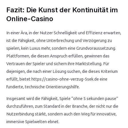
Fazit: Die Kunst der Kontinuität im
Online-Casino
In einer Ära, in der Nutzer Schnelligkeit und Effizienz erwarten,
ist die Fähigkeit, ohne Unterbrechung und Verzögerung zu
spielen, kein Luxus mehr, sondern eine Grundvoraussetzung.
Plattformen, die diesen Anspruch erfüllen, gewinnen das
Vertrauen der Spieler und sichern ihre Marktstellung. Für
diejenigen, die nach einer Lösung suchen, die dieses Kriterium
erfüllt, bietet https://casino-ohne-verzug-5sek.de eine
fundierte, technische Orientierungshilfe.
Insgesamt wird die Fähigkeit, Spiele “ohne 5 sekunden pause”
durchzuführen, zum Standard in der Branche, der nicht nur die
Nutzerbindung stärkt, sondern auch den Weg für innovative,
immersive Spielwelten ebnet.