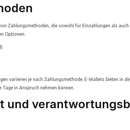
hoden
l von Zahlungsmethoden, die sowohl für Einzahlungen als auc
en Optionen:
d)
gen variieren je nach Zahlungsmethode. E-Wallets bieten in de
 Tage in Anspruch nehmen können.
it und verantwortungs