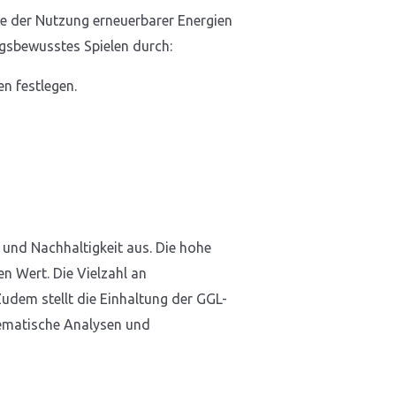
wie der Nutzung erneuerbarer Energien
gsbewusstes Spielen durch:
n festlegen.
und Nachhaltigkeit aus. Die hohe
n Wert. Die Vielzahl an
udem stellt die Einhaltung der GGL-
thematische Analysen und