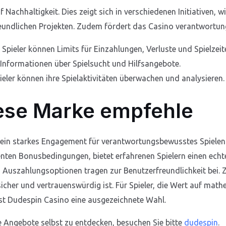
Nachhaltigkeit. Dies zeigt sich in verschiedenen Initiativen, 
undlichen Projekten. Zudem fördert das Casino verantwortun
pieler können Limits für Einzahlungen, Verluste und Spielzeite
 Informationen über Spielsucht und Hilfsangebote.
ler können ihre Spielaktivitäten überwachen und analysieren.
ese Marke empfehle
 ein starkes Engagement für verantwortungsbewusstes Spielen 
enten Bonusbedingungen, bietet erfahrenen Spielern einen echte
Auszahlungsoptionen tragen zur Benutzerfreundlichkeit bei. Z
sicher und vertrauenswürdig ist. Für Spieler, die Wert auf ma
ist Dudespin Casino eine ausgezeichnete Wahl.
 Angebote selbst zu entdecken, besuchen Sie bitte
dudespin
.