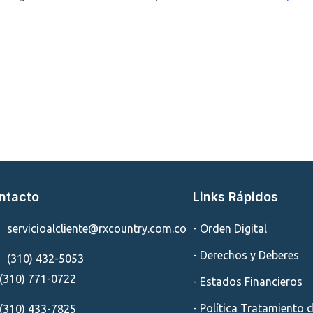
ntacto
Links Rápidos
servicioalcliente@rxcountry.com.co
- Orden Digital
- Derechos y Deberes
(310) 432-5053
(310) 771-0722
- Estados Financieros
- Política Tratamiento 
(310) 433-7825