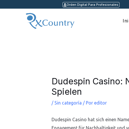
Ir
Orden Digital Para Profesionales
al
contenido
In
Navegación
de
entradas
Dudespin Casino: 
Spielen
/
Sin categoría
/ Por
editor
Dudespin Casino hat sich einen Name
Engagement für Nachhaltigkeit und ve