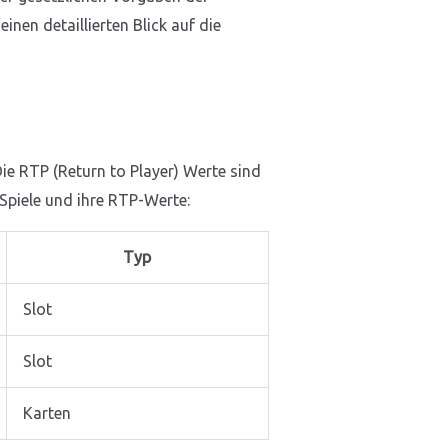
einen detaillierten Blick auf die
ie RTP (Return to Player) Werte sind
 Spiele und ihre RTP-Werte:
Typ
Slot
Slot
Karten