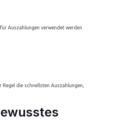
h für Auszahlungen verwendet werden
r Regel die schnellsten Auszahlungen,
bewusstes